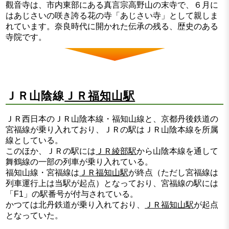
觀音寺は、市内東部にある真言宗高野山の末寺で、６月に
はあじさいの咲き誇る花の寺「あじさい寺」として親しま
れています。奈良時代に開かれた伝承の残る、歴史のある
寺院です。
ＪＲ山陰線
ＪＲ福知山駅
ＪＲ西日本のＪＲ山陰本線・福知山線と、京都丹後鉄道の
宮福線が乗り入れており、ＪＲの駅はＪＲ山陰本線を所属
線としている。
このほか、ＪＲの駅には
ＪＲ綾部駅
から山陰本線を通して
舞鶴線の一部の列車が乗り入れている。
福知山線・宮福線は
ＪＲ福知山駅
が終点（ただし宮福線は
列車運行上は当駅が起点）となっており、宮福線の駅には
「F1」の駅番号が付与されている。
かつては北丹鉄道が乗り入れており、
ＪＲ福知山駅
が起点
となっていた。