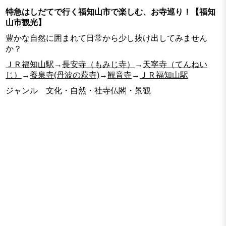
特急はしだてで行く福知山市で楽しむ、お寺巡り！【福知
山市観光】
豊かな自然に囲まれて日常から少し抜け出してみません
か？
ＪＲ福知山駅
→
長安寺（もみじ寺）
→
天寧寺（てんねい
じ）
→
養泉寺(丹波の萩寺)
→
観音寺
→
ＪＲ福知山駅
ジャンル 文化・自然・社寺仏閣・景観