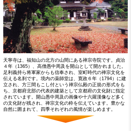
天寧寺は、福知山の北方の山間にある禅宗寺院です。貞治
４年（1365）、高僧愚中周及を開山として開かれました。
足利義持ら将軍家からも信奉され、室町時代の禅宗文化を
伝える名刹です。境内の薬師堂は、寛政６年（1794）に建
立され、方三間もこし付という禅宗仏殿の正規の形式をも
ち、京都府北部の代表的建築として京都府の文化財に指定
されています。開山愚中周及の画像や十六羅漢像など多く
の文化財が残され、禅宗文化の粋を伝えています。豊かな
自然に囲まれて、四季それぞれの風情が楽しめます。