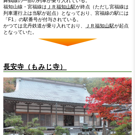
舞鶴線の一部の列車が乗り入れている。
福知山線・宮福線は
ＪＲ福知山駅
が終点（ただし宮福線は
列車運行上は当駅が起点）となっており、宮福線の駅には
「F1」の駅番号が付与されている。
かつては北丹鉄道が乗り入れており、
ＪＲ福知山駅
が起点
となっていた。
長安寺（もみじ寺）