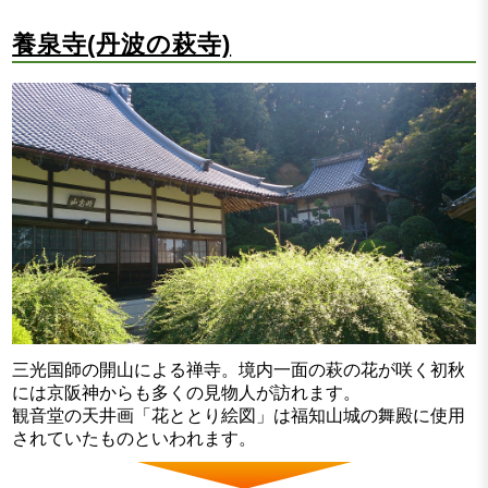
養泉寺(丹波の萩寺)
三光国師の開山による禅寺。境内一面の萩の花が咲く初秋
には京阪神からも多くの見物人が訪れます。
観音堂の天井画「花ととり絵図」は福知山城の舞殿に使用
されていたものといわれます。