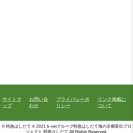
サイトマ
お問い合
プライバシーポ
リンク掲載に
ップ
わせ
リシー
ついて
© 特急はしだて © 2021 b-netグループ特急はしだて海の京都宣伝プロ
ジェクト 特急はしだて All Rights Reserved.