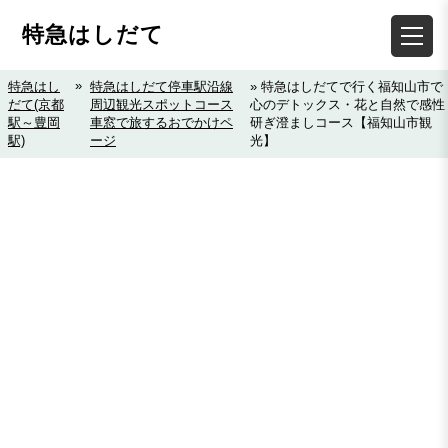
特急はしだて
»
特急はし
特急はしだて停車駅沿線
» 特急はしだてで行く福知山市で
だて(京都
周辺観光スポットコース
心のデトックス・花と自然で感性
駅～豊岡
車窓で旅するおでかけペ
研ぎ澄ましコース【福知山市観
駅)
ージ
光】