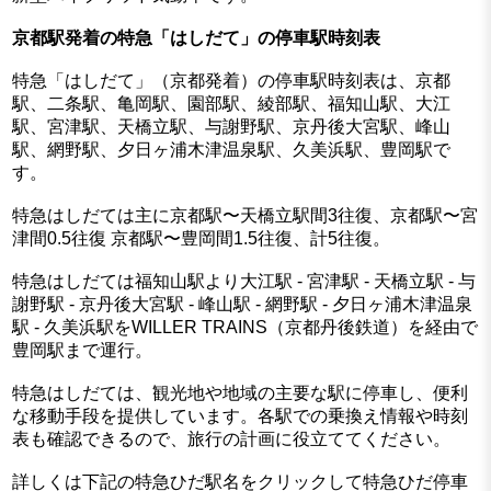
京都駅発着の特急「はしだて」の停車駅時刻表
特急「はしだて」（京都発着）の停車駅時刻表は、京都
駅、二条駅、亀岡駅、園部駅、綾部駅、福知山駅、大江
駅、宮津駅、天橋立駅、与謝野駅、京丹後大宮駅、峰山
駅、網野駅、夕日ヶ浦木津温泉駅、久美浜駅、豊岡駅で
す。
特急はしだては主に京都駅〜天橋立駅間3往復、京都駅〜宮
津間0.5往復 京都駅〜豊岡間1.5往復、計5往復。
特急はしだては福知山駅より大江駅 - 宮津駅 - 天橋立駅 - 与
謝野駅 - 京丹後大宮駅 - 峰山駅 - 網野駅 - 夕日ヶ浦木津温泉
駅 - 久美浜駅をWILLER TRAINS（京都丹後鉄道）を経由で
豊岡駅まで運行。
特急はしだては、観光地や地域の主要な駅に停車し、便利
な移動手段を提供しています。各駅での乗換え情報や時刻
表も確認できるので、旅行の計画に役立ててください。
詳しくは下記の特急ひだ駅名をクリックして特急ひだ停車