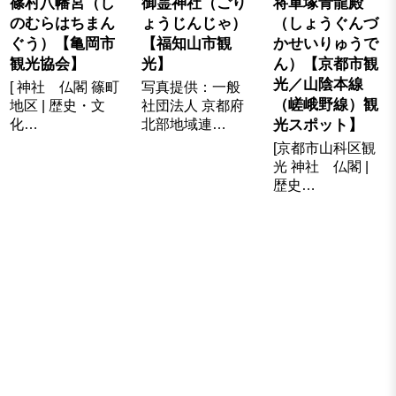
篠村八幡宮（し
御霊神社（ごり
将軍塚青龍殿
のむらはちまん
ょうじんじゃ）
（しょうぐんづ
ぐう）【亀岡市
【福知山市観
かせいりゅうで
観光協会】
光】
ん）【京都市観
光／山陰本線
[ 神社 仏閣 篠町
写真提供：一般
（嵯峨野線）観
地区 | 歴史・文
社団法人 京都府
化…
北部地域連…
光スポット】
[京都市山科区観
光 神社 仏閣 |
歴史…