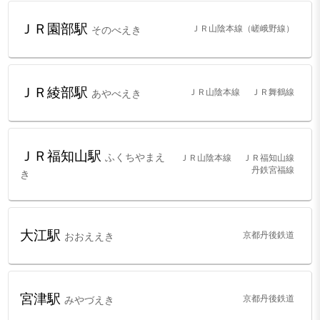
ＪＲ園部駅
ＪＲ山陰本線（嵯峨野線）
そのべえき
ＪＲ綾部駅
ＪＲ山陰本線
ＪＲ舞鶴線
あやべえき
ＪＲ福知山駅
ふくちやまえ
ＪＲ山陰本線
ＪＲ福知山線
丹鉄宮福線
き
大江駅
京都丹後鉄道
おおええき
宮津駅
京都丹後鉄道
みやづえき