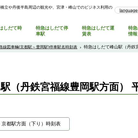
天橋立や丹後半島周辺の観光や、宮津・峰山でのビジネス利用の
language
はしだて時
特急はしだて停
特急はしだて運
特急
車駅
賃表
情報
特急はしだて峰山駅（丹鉄
路線図車輛(京都駅～豊岡駅)停車駅名時刻表
›
駅（丹鉄宮福線豊岡駅方面） 
京都駅方面（下り）時刻表