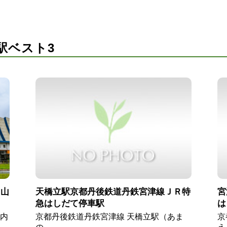
駅ベスト3
Ｒ山
天橋立駅京都丹後鉄道丹鉄宮津線ＪＲ特
宮
急はしだて停車駅
は
内
京都丹後鉄道丹鉄宮津線 天橋立駅（あま
京