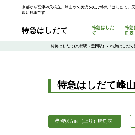
京都から宮津や天橋立、峰山や久美浜を結ぶ特急「はしだて」
多い列車です。
特急はしだ
特急
特急はしだて
て
刻表
特急はしだて(京都駅～豊岡駅)
›
特急はしだて
特急はしだて峰山
豊岡駅方面（上り）時刻表