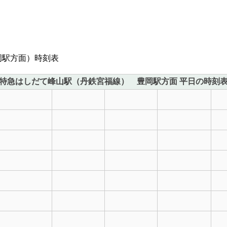
岡駅方面）時刻表
特急はしだて峰山駅（丹鉄宮福線） 豊岡駅方面 平日の時刻