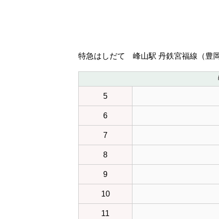
特急はしだて 峰山駅 丹鉄宮福線（豊
5
6
7
8
9
10
11