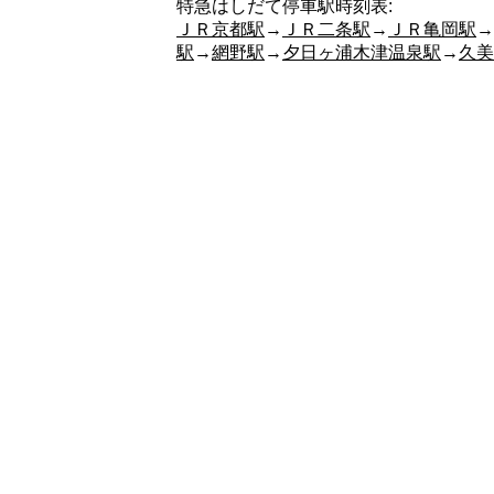
特急はしだて停車駅時刻表:
ＪＲ京都駅
→
ＪＲ二条駅
→
ＪＲ亀岡駅
→
駅
→
網野駅
→
夕日ヶ浦木津温泉駅
→
久美