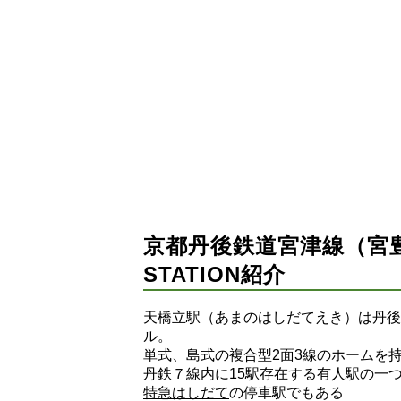
京都丹後鉄道宮津線（宮豊線
STATION紹介
天橋立駅（あまのはしだてえき）は丹後
ル。
単式、島式の複合型2面3線のホームを
丹鉄７線内に15駅存在する有人駅の一
特急はしだて
の停車駅でもある