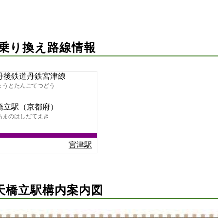
 乗り換え路線情報
丹後鉄道丹鉄宮津線
ょうとたんごてつどう
橋立駅（京都府）
あまのはしだてえき
宮津駅
天橋立駅構内案内図