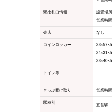
駅改札口情報
設置場
営業時
売店
なし
コインロッカー
33×57
34×31
33×40
トイレ等
きっぷ受け取り
営業時
駅種別
直営駅