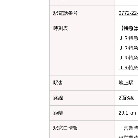
駅電話番号
0772-22
時刻表
【特急
ＪＲ特
ＪＲ特
ＪＲ特
ＪＲ特
駅舎
地上駅
路線
2面3線
距離
29.1 
駅窓口情報
・営業時間
※営業