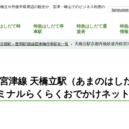
天橋立や丹後半島周辺の観光や、宮津・峰山でのビジネス利用の
language
はしだて時
特急はしだて停
特急はしだて運
特急
車駅
賃表
情報
天橋立駅京都丹後鉄道丹鉄宮
(京都駅～豊岡駅)路線図車輛停車駅名一覧
›
宮津線 天橋立駅（あまのはし
ーミナルらくらくおでかけネッ