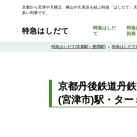
京都から宮津や天橋立、峰山や久美浜を結ぶ特急「はしだて」
多い列車です。
特急はしだ
特急
特急はしだて
て
刻表
特急はしだて(京都駅～豊岡駅)
›
特急はしだて
京都丹後鉄道丹鉄
(宮津市)駅・タ