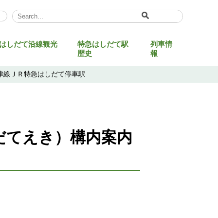
Select Language
▼
はしだて沿線観光
特急はしだて駅
列車情
歴史
報
津線ＪＲ特急はしだて停車駅
だてえき）構内案内
ト