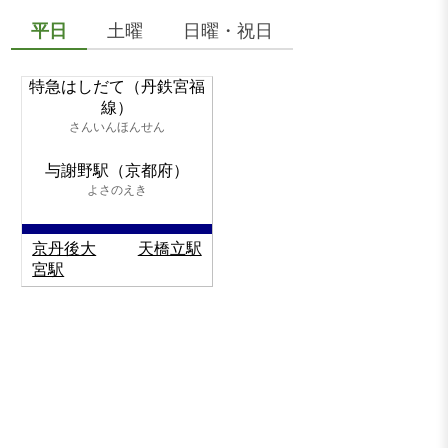
平日
土曜
日曜・祝日
特急はしだて（丹鉄宮福
線）
さんいんほんせん
与謝野駅（京都府）
よさのえき
京丹後大
天橋立駅
宮駅