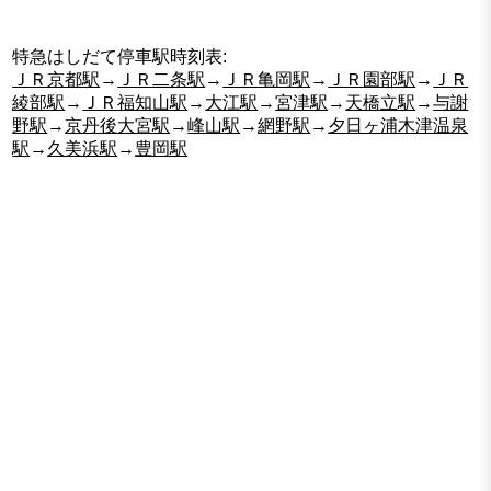
特急はしだて停車駅時刻表:
ＪＲ京都駅
→
ＪＲ二条駅
→
ＪＲ亀岡駅
→
ＪＲ園部駅
→
ＪＲ
綾部駅
→
ＪＲ福知山駅
→
大江駅
→
宮津駅
→
天橋立駅
→
与謝
野駅
→
京丹後大宮駅
→
峰山駅
→
網野駅
→
夕日ヶ浦木津温泉
駅
→
久美浜駅
→
豊岡駅