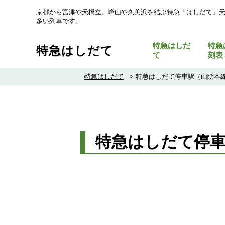
京都から宮津や天橋立、峰山や久美浜を結ぶ特急「はしだて」
多い列車です。
特急はしだ
特急
特急はしだて
て
刻表
特急はしだて
>
特急はしだて停車駅（山陰本線
特急はしだて停車