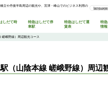
天橋立や丹後半島周辺の観光や、宮津・峰山でのビジネス利用の
language
はしだて時
特急はしだて停
特急はしだて運
特急
車駅
賃表
情報
 嵯峨野線）周辺観光コース
駅（山陰本線 嵯峨野線）周辺