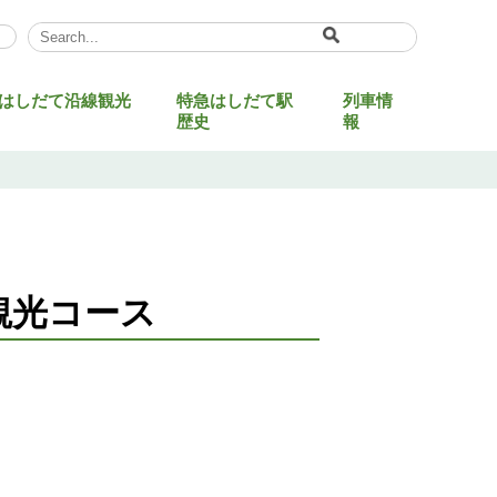
Select Language
▼
はしだて沿線観光
特急はしだて駅
列車情
歴史
報
観光コース