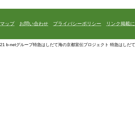
マップ
お問い合わせ
プライバシーポリシー
リンク掲載に
21 b-netグループ特急はしだて海の京都宣伝プロジェクト 特急はしだて All Ri