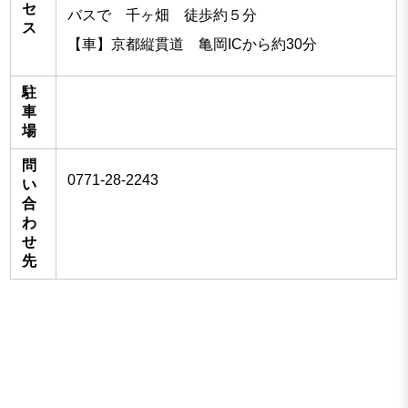
セ
バスで 千ヶ畑 徒歩約５分
ス
【車】京都縦貫道 亀岡ICから約30分
駐
車
場
問
0771-28-2243
い
合
わ
せ
先