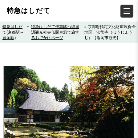
特急はしだて
»
特急はしだ
特急はしだて停車駅沿線周
» 京都府指定文化財環境保全
て(京都駅～
辺観光社寺仏閣車窓で旅す
地区 法常寺（ほうじょう
豊岡駅)
るおでかけページ
じ）【亀岡市観光】