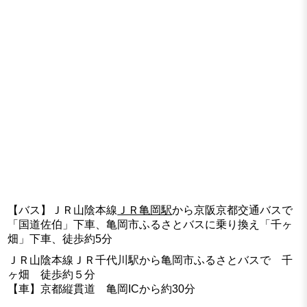
【バス】ＪＲ山陰本線
ＪＲ亀岡駅
から京阪京都交通バスで
「国道佐伯」下車、亀岡市ふるさとバスに乗り換え「千ヶ
畑」下車、徒歩約5分
ＪＲ山陰本線ＪＲ千代川駅から亀岡市ふるさとバスで 千
ヶ畑 徒歩約５分
【車】京都縦貫道 亀岡ICから約30分