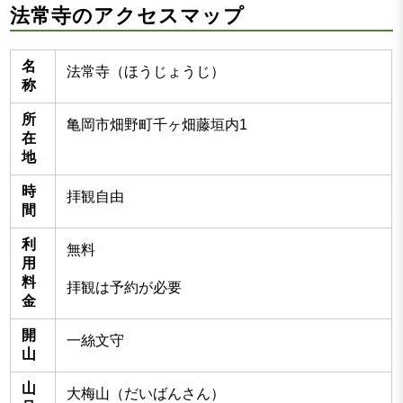
法常寺のアクセスマップ
名
法常寺（ほうじょうじ）
称
所
亀岡市畑野町千ヶ畑藤垣内1
在
地
時
拝観自由
間
利
無料
用
料
拝観は予約が必要
金
開
一絲文守
山
山
大梅山（だいばんさん）