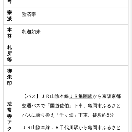
号
宗
臨済宗
派
本
釈迦如来
尊
札
所
等
御
朱
印
【バス】ＪＲ山陰本線
ＪＲ亀岡駅
から京阪京都
法
交通バスで「国道佐伯」下車、亀岡市ふるさと
常
バスに乗り換え「千ヶ畑」下車、徒歩約5分
寺
ア
ＪＲ山陰本線ＪＲ千代川駅から亀岡市ふるさと
ク