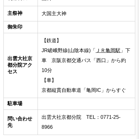
主祭神
大国主大神
御朱印
【鉄道】
JR嵯峨野線(山陰本線)「
ＪＲ亀岡駅
」下
出雲大社京
車 京阪京都交通バス「西口」から約
都分院アク
10分
セス
【車】
京都縦貫自動車道「亀岡IC」からすぐ
駐車場
出雲大社京都分院 TEL：0771-25-
問い合わせ
先
8966