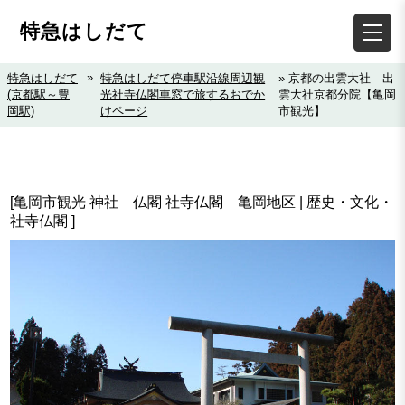
特急はしだて
»
特急はしだて
特急はしだて停車駅沿線周辺観
» 京都の出雲大社 出
(京都駅～豊
光社寺仏閣車窓で旅するおでか
雲大社京都分院【亀岡
岡駅)
けページ
市観光】
[亀岡市観光 神社 仏閣 社寺仏閣 亀岡地区 | 歴史・文化・
社寺仏閣 ]