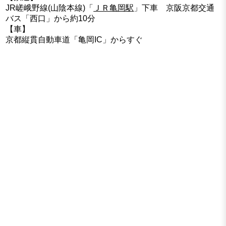
JR嵯峨野線(山陰本線)「
ＪＲ亀岡駅
」下車 京阪京都交通
バス「西口」から約10分
【車】
京都縦貫自動車道「亀岡IC」からすぐ