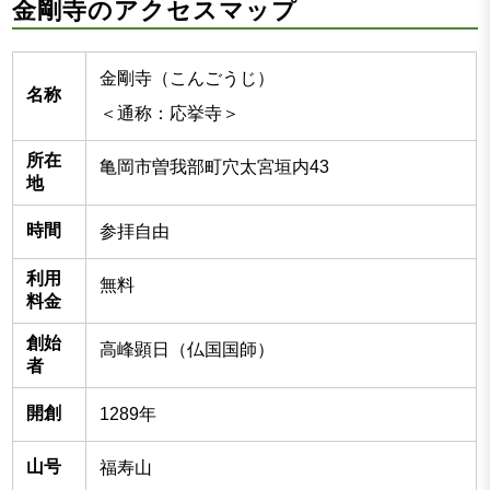
金剛寺のアクセスマップ
金剛寺（こんごうじ）
名称
＜通称：応挙寺＞
所在
亀岡市曽我部町穴太宮垣内43
地
時間
参拝自由
利用
無料
料金
創始
高峰顕日（仏国国師）
者
開創
1289年
山号
福寿山