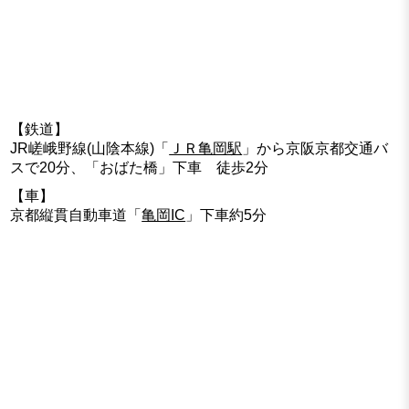
【鉄道】
JR嵯峨野線(山陰本線)「
ＪＲ亀岡駅
」から京阪京都交通バ
スで20分、「おばた橋」下車 徒歩2分
【車】
京都縦貫自動車道「
亀岡IC
」下車約5分