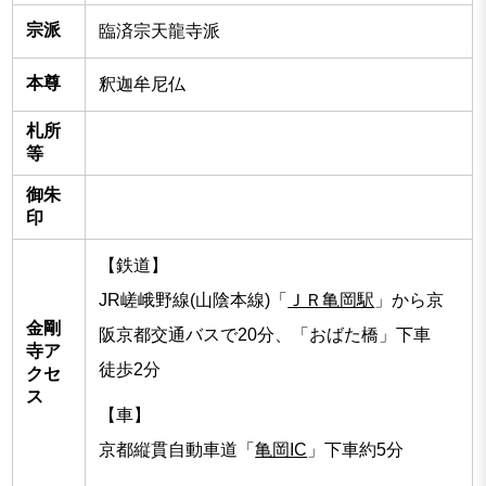
宗派
臨済宗天龍寺派
本尊
釈迦牟尼仏
札所
等
御朱
印
【鉄道】
JR嵯峨野線(山陰本線)「
ＪＲ亀岡駅
」から京
金剛
阪京都交通バスで20分、「おばた橋」下車
寺ア
徒歩2分
クセ
ス
【車】
京都縦貫自動車道「
亀岡IC
」下車約5分