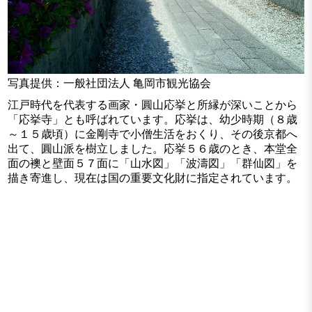
写真提供：一般社団法人 亀岡市観光協会
江戸時代を代表する画家・圓山応挙と所縁が深いことから
「応挙寺」とも呼ばれています。応挙は、幼少時期（８歳
～１５歳頃）に金剛寺で小僧生活をおくり、その後京都へ
出て、圓山派を樹立しました。応挙５６歳のとき、本堂全
面の襖と壁面５７面に「山水図」「波濤図」「群仙図」を
描き寄進し、現在は国の重要文化財に指定されています。