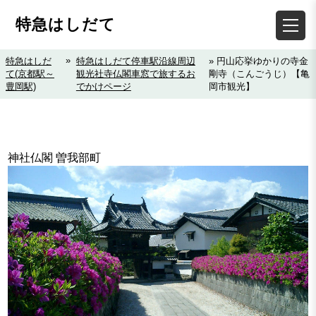
特急はしだて
»
特急はしだ
特急はしだて停車駅沿線周辺
» 円山応挙ゆかりの寺金
て(京都駅～
観光社寺仏閣車窓で旅するお
剛寺（こんごうじ）【亀
豊岡駅)
でかけページ
岡市観光】
神社仏閣 曽我部町