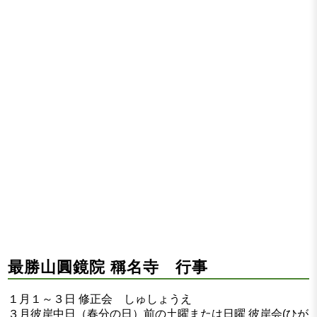
最勝山圓鏡院 稱名寺 行事
１月１～３日 修正会 しゅしょうえ
３月彼岸中日（春分の日）前の土曜または日曜 彼岸会(ひが