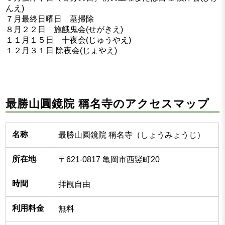
んえ)
７月最終日曜日 墓掃除
８月２２日 施餓鬼会(せがきえ)
１１月１５日 十夜会(じゅうやえ)
１２月３１日 除夜会(じょやえ)
最勝山圓鏡院 稱名寺のアクセスマップ
名称
最勝山圓鏡院 稱名寺（しょうみょうじ）
所在地
〒621-0817 亀岡市西竪町20
時間
拝観自由
利用料金
無料