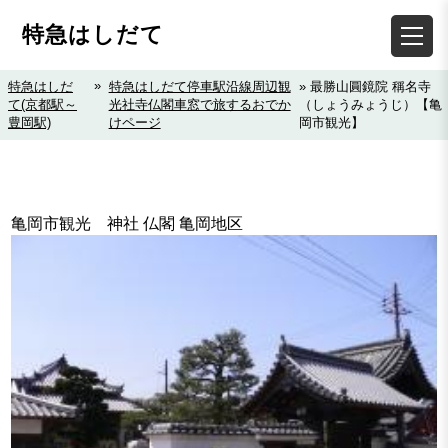
特急はしだて
»
特急はしだ
特急はしだて停車駅沿線周辺観
» 最勝山圓鏡院 稱名寺
て(京都駅～
光社寺仏閣車窓で旅するおでか
（しょうみょうじ）【亀
豊岡駅)
けページ
岡市観光】
亀岡市観光 神社 仏閣 亀岡地区