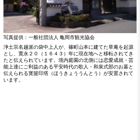
写真提供：一般社団法人 亀岡市観光協会
浄土宗名越派の袋中上人が、篠町山本に建てた草庵を起源
とし、寛永２０（１６４３）年に現在地へと移転されてき
たと伝えられています。境内庭園の北側には恋愛成就・芸
能上達にご利益のある平安時代の歌人・和泉式部のお墓と
伝えられる寳篋印塔（ほうきょううんとう）が安置されて
います。