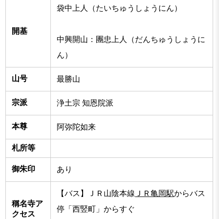
袋中上人（たいちゅうしょうにん）
開基
中興開山：團忠上人（だんちゅうしょうに
ん）
山号
最勝山
宗派
浄土宗 知恩院派
本尊
阿弥陀如来
札所等
御朱印
あり
【バス】ＪＲ山陰本線
ＪＲ亀岡駅
からバス
稱名寺ア
停「西竪町」からすぐ
クセス