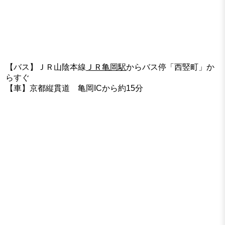
【バス】ＪＲ山陰本線
ＪＲ亀岡駅
からバス停「西竪町」か
らすぐ
【車】京都縦貫道 亀岡ICから約15分