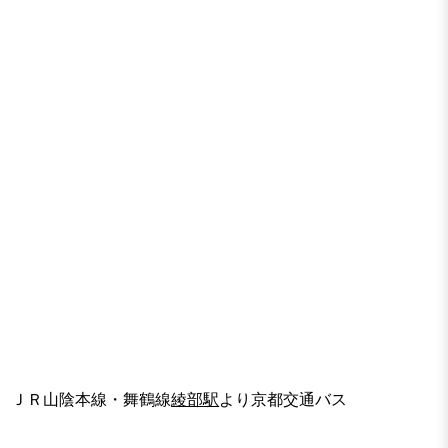
ＪＲ山陰本線・舞鶴線
綾部駅
より京都交通バス