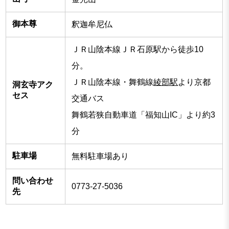
御本尊
釈迦牟尼仏
ＪＲ山陰本線ＪＲ石原駅から徒歩10
分。
ＪＲ山陰本線・舞鶴線
綾部駅
より京都
洞玄寺アク
セス
交通バス
舞鶴若狭自動車道「福知山IC」より約3
分
駐車場
無料駐車場あり
問い合わせ
0773-27-5036
先