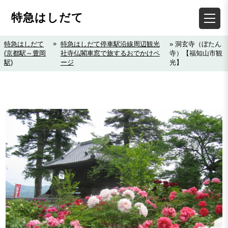
特急はしだて
»
特急はしだて
特急はしだて停車駅沿線周辺観光
» 洞玄寺（ぼたん
(京都駅～豊岡
社寺仏閣車窓で旅するおでかけペ
寺）【福知山市観
駅)
ージ
光】