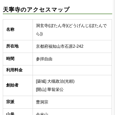
天寧寺のアクセスマップ
洞玄寺(ぼたん寺)(どうげんじ(ぼたんで
名称
ら))
所在地
京都府福知山市石原2-242
時間
参拝自由
利用料金
[築城] 大槻政治(光頼)
創始者
[開山] 華翁栄公
宗派
曹洞宗
山号
金光山