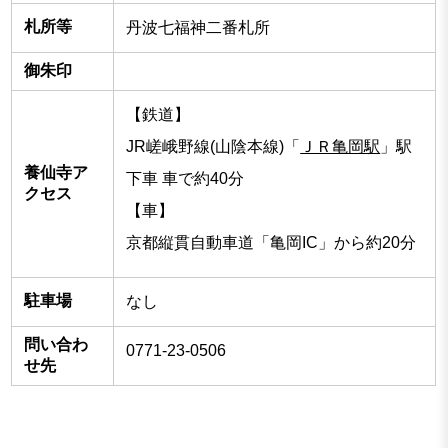
札所等
丹波七福神二番札所
御朱印
【鉄道】
JR嵯峨野線(山陰本線)「
ＪＲ亀岡駅
」駅
養仙寺ア
下車 車で約40分
クセス
【車】
京都縦貫自動車道「亀岡IC」から約20分
駐車場
なし
問い合わ
0771-23-0506
せ先