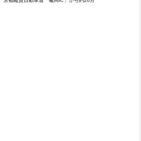
京都縦貫自動車道「亀岡IC」から約20分