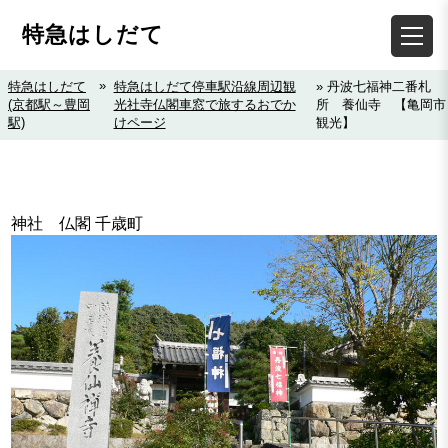
特急はしだて
»
特急はしだて
特急はしだて停車駅沿線周辺観
» 丹波七福神二番札
(京都駅～豊岡
光社寺仏閣車窓で旅するおでか
所 養仙寺 【亀岡市
駅)
けページ
観光】
神社 仏閣 千歳町