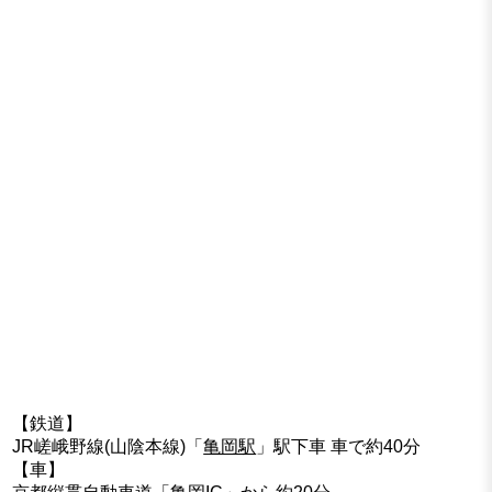
【鉄道】
JR嵯峨野線(山陰本線)「
亀岡駅
」駅下車 車で約40分
【車】