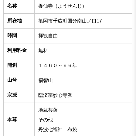
名称
養仙寺（ようせんじ）
所在地
亀岡市千歳町国分南山ノ口17
時間
拝観自由
利用料金
無料
開創
１４６０～６６年
山号
福智山
宗派
臨済宗妙心寺派
地蔵菩薩
本尊
その他
丹波七福神 布袋