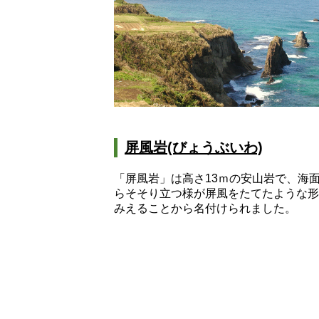
屏風岩(びょうぶいわ)
「屏風岩」は高さ13ｍの安山岩で、海
らそそり立つ様が屏風をたてたような形
みえることから名付けられました。