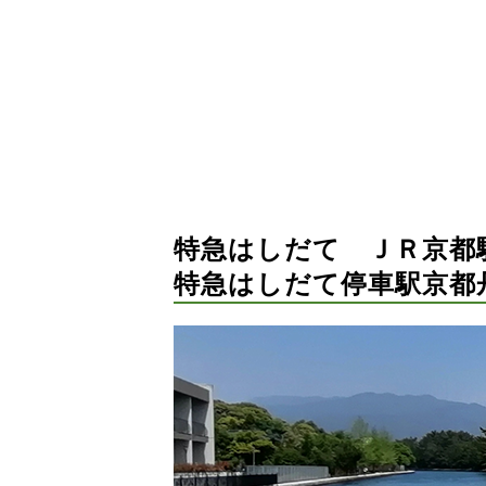
特急はしだて ＪＲ京都
特急はしだて停車駅京都