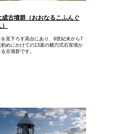
大成古墳群（おおなるこふんぐ
ん）
岩を見下ろす高台にあり、6世紀末から7
紀初めにかけての13基の横穴式石室墳か
なる古墳群です。