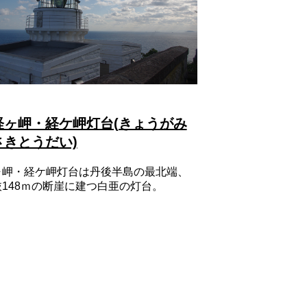
経ヶ岬・経ケ岬灯台(きょうがみ
さきとうだい)
ヶ岬・経ケ岬灯台は丹後半島の最北端、
抜148ｍの断崖に建つ白亜の灯台。