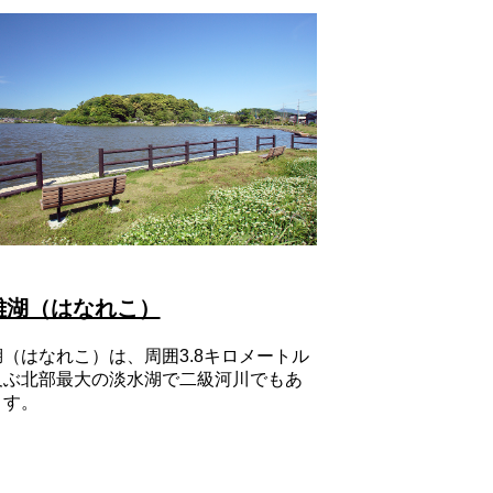
離湖（はなれこ）
湖（はなれこ）は、周囲3.8キロメートル
及ぶ北部最大の淡水湖で二級河川でもあ
ます。