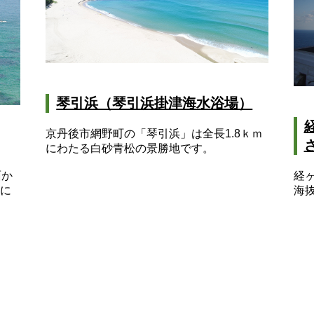
琴引浜（琴引浜掛津海水浴場）
京丹後市網野町の「琴引浜」は全長1.8ｋｍ
にわたる白砂青松の景勝地です。
面か
経
に
海