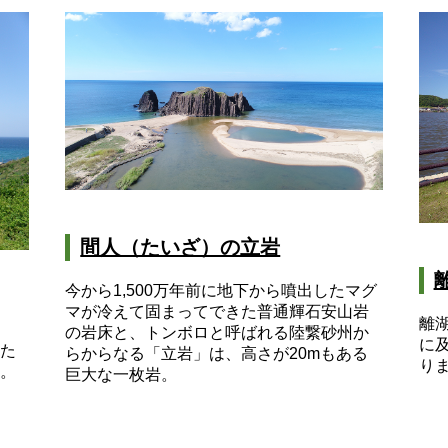
間人（たいざ）の立岩
今から1,500万年前に地下から噴出したマグ
マが冷えて固まってできた普通輝石安山岩
離
の岩床と、トンボロと呼ばれる陸繋砂州か
に
た
らからなる「立岩」は、高さが20mもある
り
。
巨大な一枚岩。