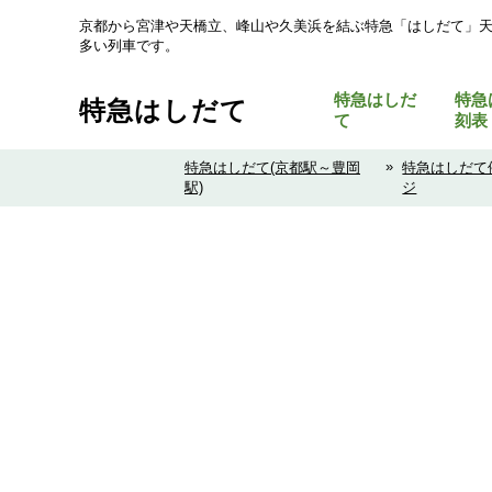
京都から宮津や天橋立、峰山や久美浜を結ぶ特急「はしだて」
多い列車です。
特急はしだ
特急
特急はしだて
て
刻表
»
特急はしだて(京都駅～豊岡
特急はしだて
駅)
ジ