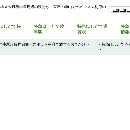
天橋立や丹後半島周辺の観光や、宮津・峰山でのビジネス利用の
language
はしだて時
特急はしだて停
特急はしだて運
特急
車駅
賃表
情報
停車駅沿線周辺観光スポット車窓で旅するおでかけペー
» 特急はしだて
ト