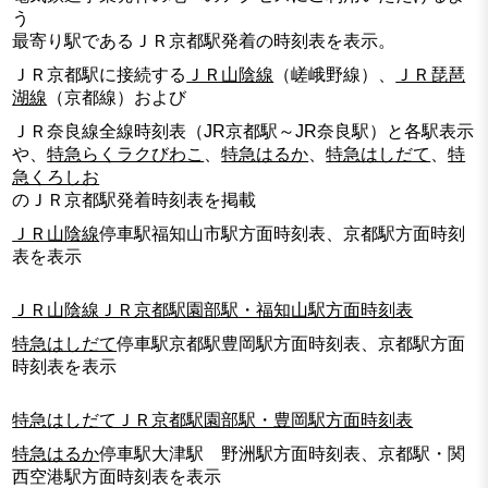
う
最寄り駅であるＪＲ京都駅発着の時刻表を表示。
ＪＲ京都駅に接続する
ＪＲ山陰線
（嵯峨野線）、
ＪＲ琵琶
湖線
（京都線）および
ＪＲ奈良線全線時刻表（JR京都駅～JR奈良駅）と各駅表示
や、
特急らくラクびわこ
、
特急はるか
、
特急はしだて
、
特
急くろしお
のＪＲ京都駅発着時刻表を掲載
ＪＲ山陰線
停車駅福知山市駅方面時刻表、京都駅方面時刻
表を表示
ＪＲ山陰線ＪＲ京都駅園部駅・福知山駅方面時刻表
特急はしだて
停車駅京都駅豊岡駅方面時刻表、京都駅方面
時刻表を表示
特急はしだてＪＲ京都駅園部駅・豊岡駅方面時刻表
特急はるか
停車駅大津駅 野洲駅方面時刻表、京都駅・関
西空港駅方面時刻表を表示