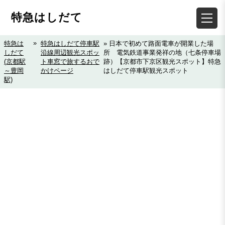
特急はしだて
»
特急は
特急はしだて停車駅
» 日本で初めて路面電車が開業した場
しだて
沿線周辺観光スポッ
所 電気鉄道事業発祥の地（七条停車場
(京都駅
ト車窓で旅するおで
跡）【京都市下京区観光スポット】特急
～豊岡
かけページ
はしだて停車駅観光スポット
駅)