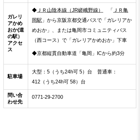
◆
ＪＲ山陰本線（JR嵯峨野線）
「
ＪＲ亀
ガレリ
岡駅
」から京阪京都交通バスで「ガレリアか
アかめ
おか(道
めおか」、または亀岡市コミュニティバス
の駅）
（西コース）で「ガレリアかめおか」下車
アクセ
ス
◆京都縦貫自動車道「亀岡」ICから約3分
大型：5（うち24h可 5）台 普通車：
駐車場
412（うち24h可 58）台
問い合
0771-29-2700
わせ先