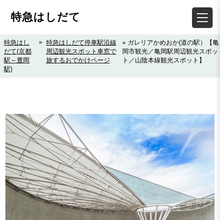
特急はしだて
»
特急はし
特急はしだて停車駅沿線
» ガレリアかめおか(道の駅）【亀
だて(京都
周辺観光スポット車窓で
岡市観光／亀岡駅周辺観光スポッ
駅～豊岡
旅するおでかけページ
ト／山陰本線観光スポット】
駅)