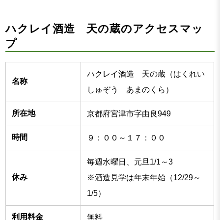
ハクレイ酒造 天の蔵のアクセスマッ
プ
ハクレイ酒造 天の蔵（はくれい
名称
しゅぞう あまのくら）
所在地
京都府宮津市字由良949
時間
９：００～１７：００
毎週水曜日、元旦1/1～3
休み
※酒造見学は年末年始（12/29～
1/5）
利用料金
無料