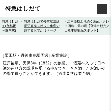
特急はしだて
»
特急はしだ
特急はしだて停車駅沿線
» 江戸後期より続く酒蔵ハクレ
て(京都駅
周辺観光スポット車窓で
イ酒造 天の蔵【宮津市観光／
～豊岡駅)
旅するおでかけページ
山陰本線観光スポット】
[ 栗田駅・丹後由良駅周辺 | 産業施設 ]
江戸後期、天保3年（1832）の創業。 酒蔵へ入って日本
酒の造り方の説明を受ける事ができ、きき酒したお酒がそ
の場で買うことができます。（酒造見学は要予約）