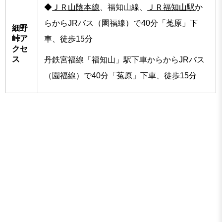
◆
ＪＲ山陰本線
、福知山線、
ＪＲ福知山駅
か
らからJRバス（園福線）で40分「菟原」下
細野
峠ア
車、徒歩15分
クセ
ス
丹鉄宮福線「福知山」駅下車からからJRバス
（園福線）で40分「菟原」下車、徒歩15分