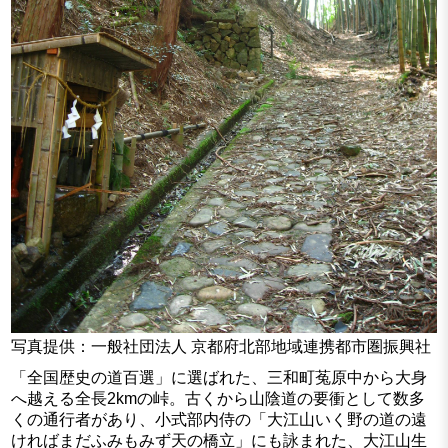
写真提供：一般社団法人 京都府北部地域連携都市圏振興社
「全国歴史の道百選」に選ばれた、三和町菟原中から大身
へ越える全長2kmの峠。古くから山陰道の要衝として数多
くの通行者があり、小式部内侍の「大江山いく野の道の遠
ければまだふみもみず天の橋立」にも詠まれた、大江山生