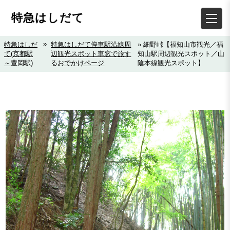
特急はしだて
»
特急はしだ
特急はしだて停車駅沿線周
» 細野峠【福知山市観光／福
て(京都駅
辺観光スポット車窓で旅す
知山駅周辺観光スポット／山
～豊岡駅)
るおでかけページ
陰本線観光スポット】