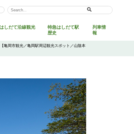
Select Language
▼
はしだて沿線観光
特急はしだて駅
列車情
歴史
報
海【亀岡市観光／亀岡駅周辺観光スポット／山陰本