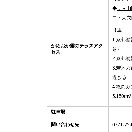
◆
ＪＲ山
口・大穴
【車】
1.京都縦
かめおか霧のテラスアク
意）
セス
2.京都
3.若木
過ぎる
4.亀岡
5.15
駐車場
問い合わせ先
0771-