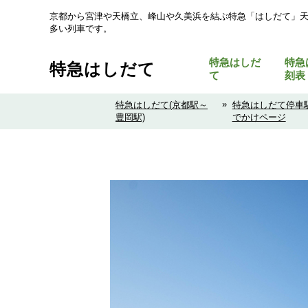
京都から宮津や天橋立、峰山や久美浜を結ぶ特急「はしだて」
多い列車です。
特急はしだ
特急
特急はしだて
て
刻表
»
特急はしだて(京都駅～
特急はしだて停車
豊岡駅)
でかけページ