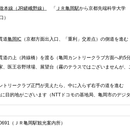
陰本線（JR嵯峨野線）
「
ＪＲ亀岡駅
から京都先端科学大学
口）
貫道
亀岡IC
（京都方面出入口、「重利」交差点）の側道を進む
縦貫道の上（跨線橋）を渡る（亀岡カントリークラブ方面へ約5
の家、医王谷野球場、展望台（霧のテラスではございませんが
カントリークラブ正門が見えたら、中に入らず右手の道を進む
0m先に目的地がございます（NTTドコモの基地局、亀岡市のデ
22-0691（ＪＲ亀岡駅観光案内所）