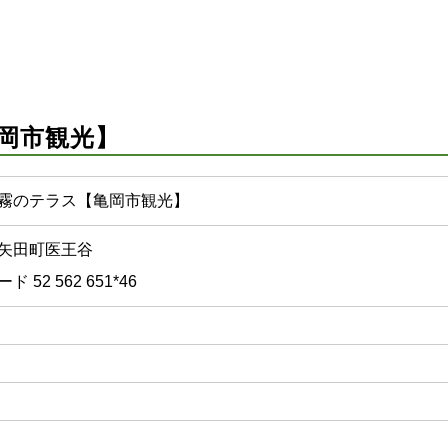
岡市観光】
霧のテラス【亀岡市観光】
矢田町医王谷
 52 562 651*46