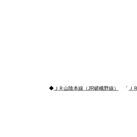
◆
ＪＲ山陰本線（JR嵯峨野線）
「
Ｊ