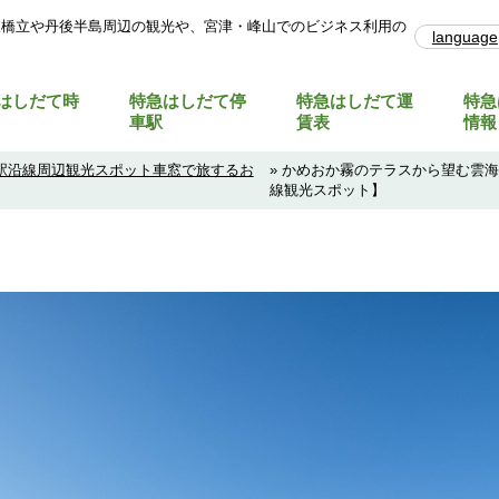
天橋立や丹後半島周辺の観光や、宮津・峰山でのビジネス利用の
language
はしだて時
特急はしだて停
特急はしだて運
特急
車駅
賃表
情報
駅沿線周辺観光スポット車窓で旅するお
» かめおか霧のテラスから望む雲
線観光スポット】