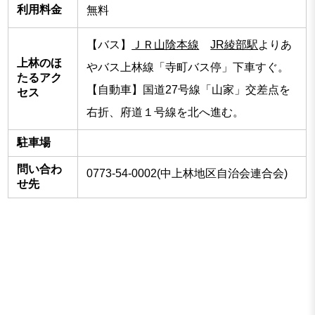
利用料金
無料
【バス】
ＪＲ山陰本線
JR綾部駅
よりあ
上林のほ
やバス上林線「寺町バス停」下車すぐ。
たるアク
【自動車】国道27号線「山家」交差点を
セス
右折、府道１号線を北へ進む。
駐車場
問い合わ
0773-54-0002(中上林地区自治会連合会)
せ先