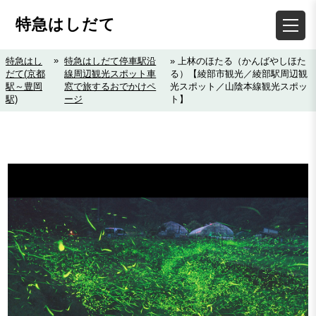
特急はしだて
»
特急はし
特急はしだて停車駅沿
» 上林のほたる（かんばやしほた
だて(京都
線周辺観光スポット車
る）【綾部市観光／綾部駅周辺観
駅～豊岡
窓で旅するおでかけペ
光スポット／山陰本線観光スポッ
駅)
ージ
ト】