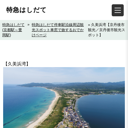
特急はしだて
»
特急はしだて
特急はしだて停車駅沿線周辺観
» 久美浜湾【京丹後市
(京都駅～豊
光スポット車窓で旅するおでか
観光／京丹後市観光ス
岡駅)
けページ
ポット】
【久美浜湾】