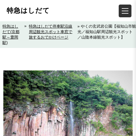
特急はしだて
»
特急はし
特急はしだて停車駅沿線
» やくの玄武岩公園【福知山市観
だて(京都
周辺観光スポット車窓で
光／福知山駅周辺観光スポット
駅～豊岡
旅するおでかけページ
／山陰本線観光スポット】
駅)