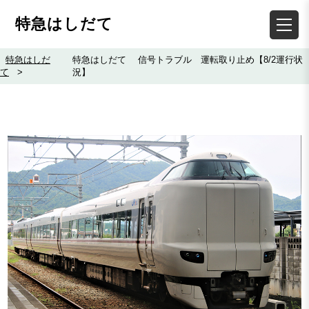
特急はしだて
特急はしだ
特急はしだて 信号トラブル 運転取り止め【8/2運行状
て
>
況】