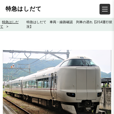
特急はしだて
特急はしだ
特急はしだて 車両・線路確認 列車の遅れ【2/14運行状
て
>
況】