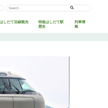
Select Language
▼
はしだて沿線観光
特急はしだて駅
列車情
歴史
報