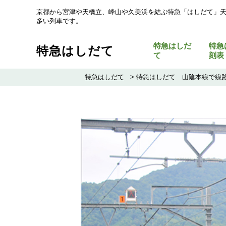
京都から宮津や天橋立、峰山や久美浜を結ぶ特急「はしだて」
多い列車です。
特急はしだ
特急
特急はしだて
て
刻表
特急はしだて
>
特急はしだて 山陰本線で線路