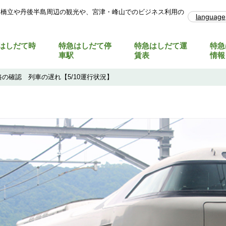
天橋立や丹後半島周辺の観光や、宮津・峰山でのビジネス利用の
language
はしだて時
特急はしだて停
特急はしだて運
特急
車駅
賃表
情報
の確認 列車の遅れ【5/10運行状況】