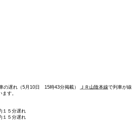
の遅れ（5月10日 15時43分掲載）
ＪＲ山陰本線
で列車が線
います。
約１５分遅れ
約１５分遅れ