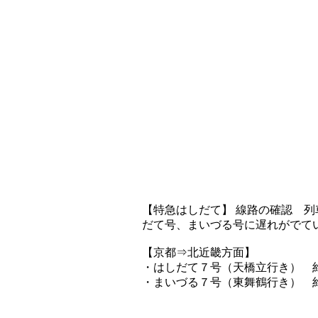
【特急はしだて】 線路の確認 列車
だて号、まいづる号に遅れがでて
【京都⇒北近畿方面】
・はしだて７号（天橋立行き） 
・まいづる７号（東舞鶴行き） 