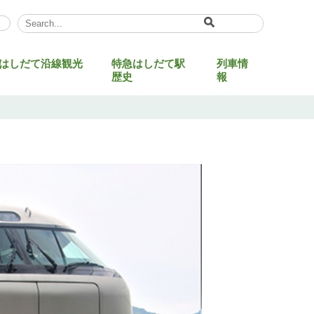
Select Language
▼
はしだて沿線観光
特急はしだて駅
列車情
歴史
報