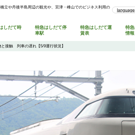
天橋立や丹後半島周辺の観光や、宮津・峰山でのビジネス利用の
language
はしだて時
特急はしだて停
特急はしだて運
特急
車駅
賃表
情報
と接触 列車の遅れ【5/9運行状況】