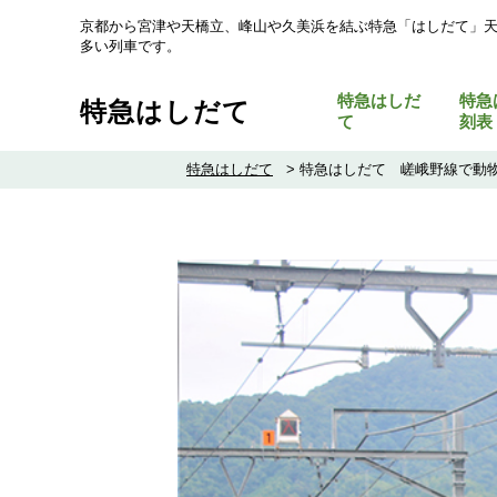
京都から宮津や天橋立、峰山や久美浜を結ぶ特急「はしだて」
多い列車です。
特急はしだ
特急
特急はしだて
て
刻表
特急はしだて
>
特急はしだて 嵯峨野線で動物