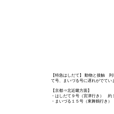
【特急はしだて】 動物と接触 列車
て号、まいづる号に遅れがでてい
【京都⇒北近畿方面】
・はしだて９号（宮津行き） 約
・まいづる１５号（東舞鶴行き）