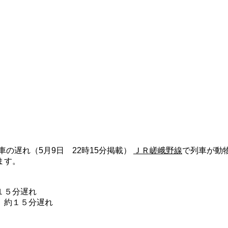
の遅れ（5月9日 22時15分掲載）
ＪＲ嵯峨野線
で列車が動
ます。
１５分遅れ
 約１５分遅れ