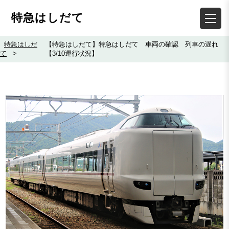
特急はしだて
特急はしだ
【特急はしだて】特急はしだて 車両の確認 列車の遅れ
て
>
【3/10運行状況】