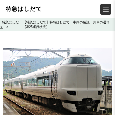
特急はしだて
特急はしだ
【特急はしだて】特急はしだて 車両の確認 列車の遅れ
て
>
【3/25運行状況】