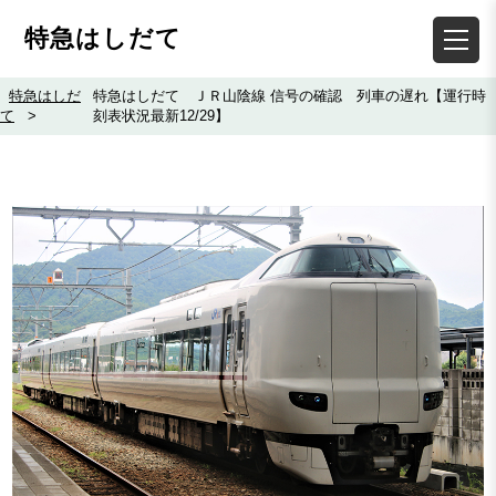
特急はしだて
特急はしだ
特急はしだて ＪＲ山陰線 信号の確認 列車の遅れ【運行時
て
>
刻表状況最新12/29】