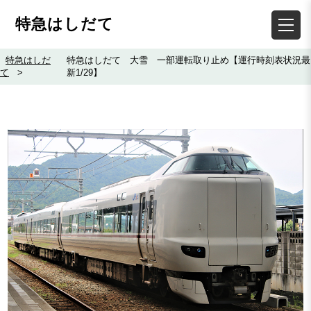
特急はしだて
特急はしだ
特急はしだて 大雪 一部運転取り止め【運行時刻表状況最
て
>
新1/29】