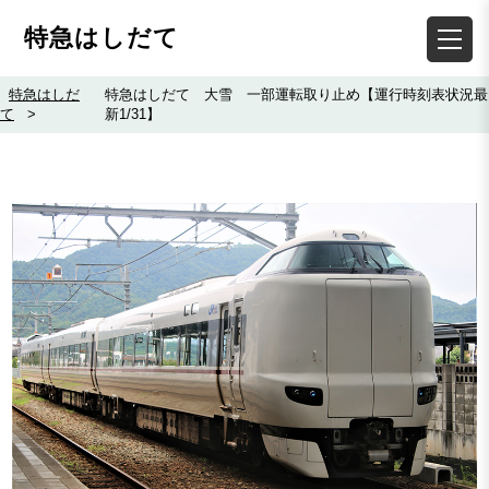
特急はしだて
特急はしだ
特急はしだて 大雪 一部運転取り止め【運行時刻表状況最
て
>
新1/31】