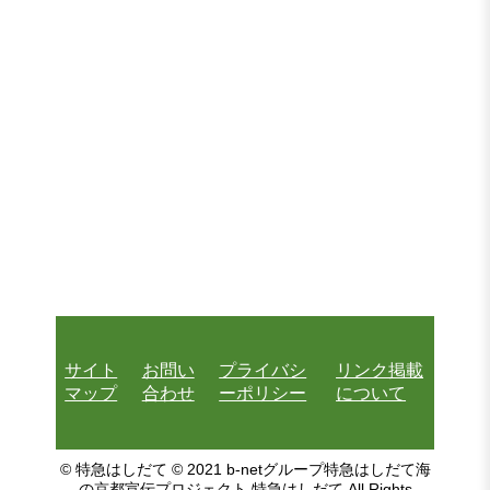
サイト
お問い
プライバシ
リンク掲載
マップ
合わせ
ーポリシー
について
© 特急はしだて © 2021 b-netグループ特急はしだて海
の京都宣伝プロジェクト 特急はしだて All Rights