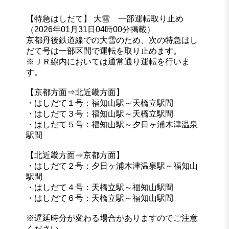
【特急はしだて】 大雪 一部運転取り止め
（2026年01月31日04時00分掲載）
京都丹後鉄道線での大雪のため、次の特急はし
だて号は一部区間で運転を取り止めます。
※ＪＲ線内においては通常通り運転を行いま
す。
【京都方面⇒北近畿方面】
・はしだて１号：福知山駅～天橋立駅間
・はしだて３号：福知山駅～天橋立駅間
・はしだて５号：福知山駅～夕日ヶ浦木津温泉
駅間
【北近畿方面⇒京都方面】
・はしだて２号：夕日ヶ浦木津温泉駅～福知山
駅間
・はしだて４号：天橋立駅～福知山駅間
・はしだて６号：天橋立駅～福知山駅間
※遅延時分が変わる場合がありますのでご注意
ください。