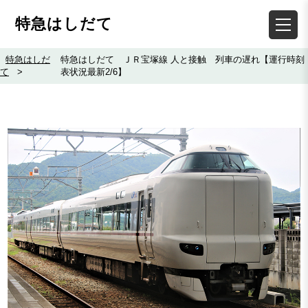
特急はしだて
特急はしだ
特急はしだて ＪＲ宝塚線 人と接触 列車の遅れ【運行時刻
て
>
表状況最新2/6】