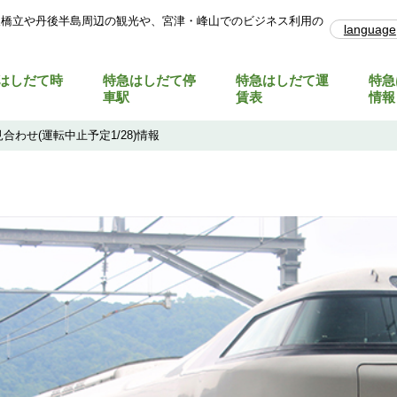
天橋立や丹後半島周辺の観光や、宮津・峰山でのビジネス利用の
language
はしだて時
特急はしだて停
特急はしだて運
特急
車駅
賃表
情報
わせ(運転中止予定1/28)情報