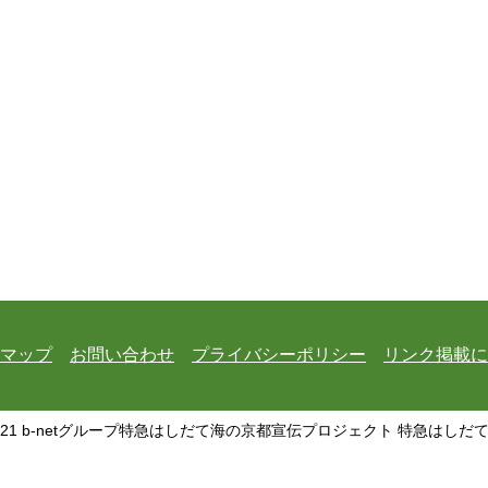
マップ
お問い合わせ
プライバシーポリシー
リンク掲載に
21 b-netグループ特急はしだて海の京都宣伝プロジェクト 特急はしだて All Ri