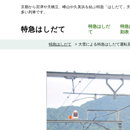
京都から宮津や天橋立、峰山や久美浜を結ぶ特急「はしだて」
多い列車です。
特急はしだ
特急
特急はしだて
て
刻表
特急はしだて
>
大雪による特急はしだて運転見合