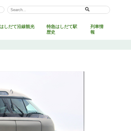
Select Language
▼
はしだて沿線観光
特急はしだて駅
列車情
歴史
報