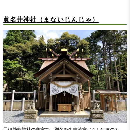
眞名井神社（まないじんじゃ）
元伊勢籠神社の奥宮で、別名を久志濱宮（くしはまのみ