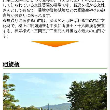
して知られている文殊菩薩の霊場です。智恵を授かる文殊
さんとして有名で、受験や資格試験などの受験生やその御
家族がお参りに来られます。
茶屋通りに面する山門は、黄金閣とも呼ばれる市の指定文
化財で、楼上に釈迦如来を中央に両脇士・十六羅漢を安置
する、禅宗様式・三間三戸二重門の丹後地方最大の山門で
す。
廻旋橋