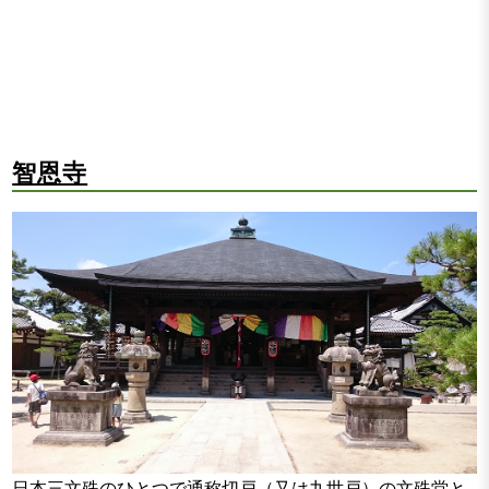
智恩寺
日本三文殊のひとつで通称切戸（又は九世戸）の文殊堂と