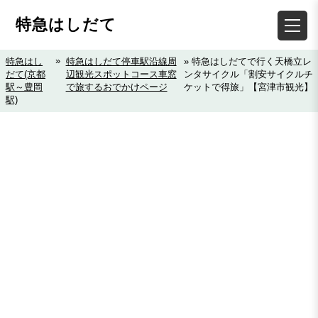
特急はしだて
»
特急はし
特急はしだて停車駅沿線周
» 特急はしだてで行く天橋立レ
だて(京都
辺観光スポットコース車窓
ンタサイクル「割安サイクルチ
駅～豊岡
で旅するおでかけページ
ケットで得旅」【宮津市観光】
駅)