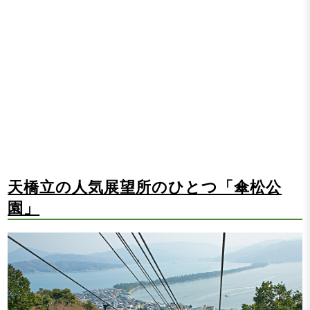
天橋立の人気展望所のひとつ「傘松公
園」