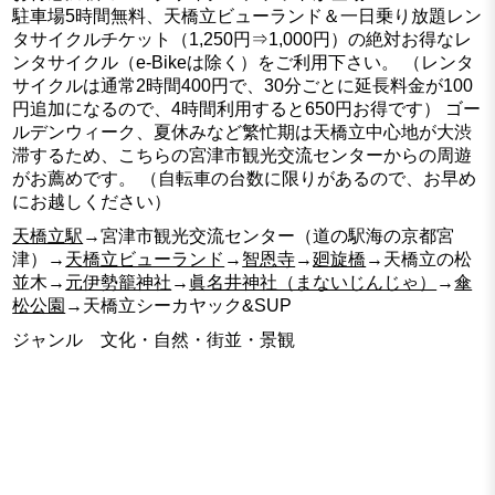
駐車場5時間無料、天橋立ビューランド＆一日乗り放題レン
タサイクルチケット（1,250円⇒1,000円）の絶対お得なレ
ンタサイクル（e-Bikeは除く）をご利用下さい。 （レンタ
サイクルは通常2時間400円で、30分ごとに延長料金が100
円追加になるので、4時間利用すると650円お得です） ゴー
ルデンウィーク、夏休みなど繁忙期は天橋立中心地が大渋
滞するため、こちらの宮津市観光交流センターからの周遊
がお薦めです。 （自転車の台数に限りがあるので、お早め
にお越しください）
天橋立駅
→宮津市観光交流センター（道の駅海の京都宮
津）→
天橋立ビューランド
→
智恩寺
→
廻旋橋
→天橋立の松
並木→
元伊勢籠神社
→
眞名井神社（まないじんじゃ）
→
傘
松公園
→天橋立シーカヤック&SUP
ジャンル 文化・自然・街並・景観