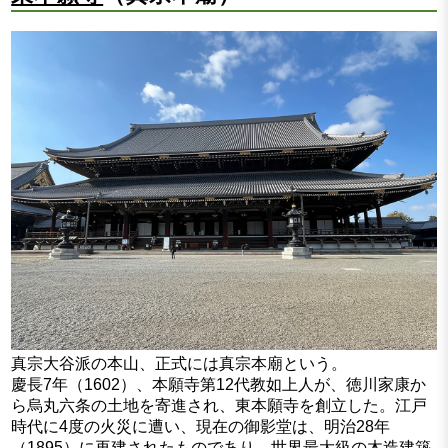
真宗大谷派の本山、正式には真宗本廟という。
慶長7年（1602）、本願寺第12代教如上人が、徳川家康か
ら烏丸六条の土地を寄進され、東本願寺を創立した。江戸
時代に4度の火災に遭い、現在の御影堂は、明治28年
（1895）に再建されたものであり、世界最大級の木造建築