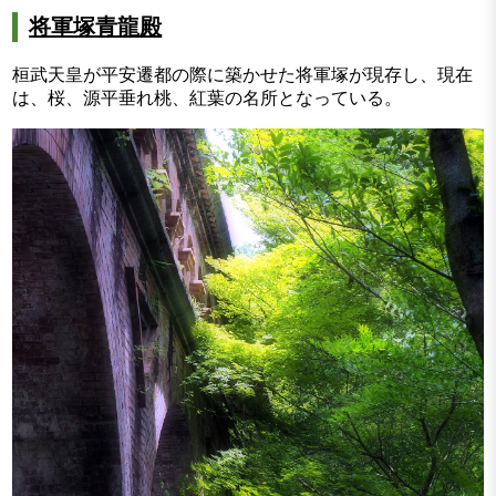
将軍塚青龍殿
桓武天皇が平安遷都の際に築かせた将軍塚が現存し、現在
は、桜、源平垂れ桃、紅葉の名所となっている。