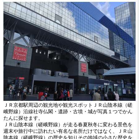
ＪＲ京都駅周辺の観光地や観光スポットＪＲ山陰本線（嵯
峨野線）沿線社寺仏閣・遺跡・古墳・城が写真１つでかん
たんに探せます。
ＪＲ山陰本線（嵯峨野線）が走る春夏秋冬に変わる景色を
週末や旅行中に訪れたい有名な名所だけではなく、ＪＲ山
陰本線（嵯峨野線）の歴史を知りその地域の小さな歴史を