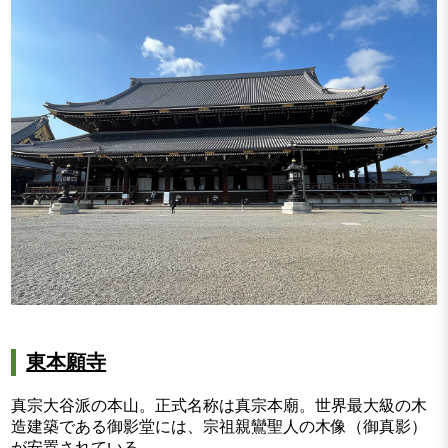
東本願寺
真宗大谷派の本山。正式名称は真宗本廟。世界最大級の木
造建築である御影堂には、宗祖親鸞聖人の木像（御真影）
が安置されている。