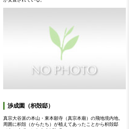
渉成園（枳殻邸）
真宗大谷派の本山・東本願寺（真宗本廟）の飛地境内地。
周囲に枳殻（からたち）が植えてあったことから枳殻邸