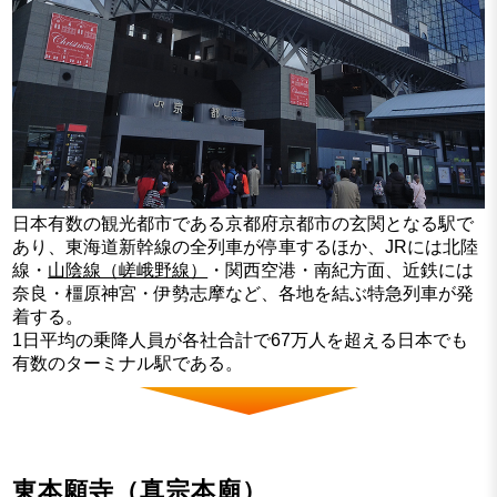
日本有数の観光都市である京都府京都市の玄関となる駅で
あり、東海道新幹線の全列車が停車するほか、JRには北陸
線・
山陰線（嵯峨野線）
・関西空港・南紀方面、近鉄には
奈良・橿原神宮・伊勢志摩など、各地を結ぶ特急列車が発
着する。
1日平均の乗降人員が各社合計で67万人を超える日本でも
有数のターミナル駅である。
東本願寺
（真宗本廟）