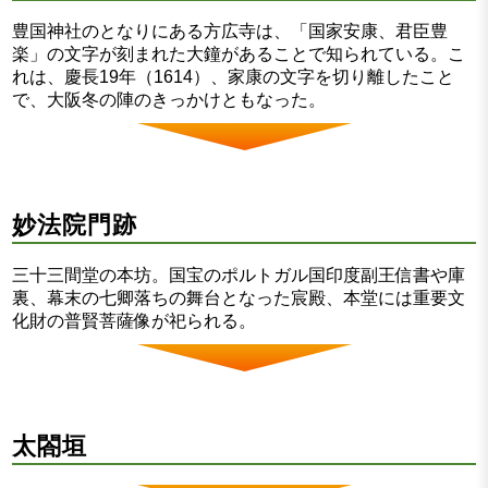
豊国神社のとなりにある方広寺は、「国家安康、君臣豊
楽」の文字が刻まれた大鐘があることで知られている。こ
れは、慶長19年（1614）、家康の文字を切り離したこと
で、大阪冬の陣のきっかけともなった。
妙法院門跡
三十三間堂の本坊。国宝のポルトガル国印度副王信書や庫
裏、幕末の七卿落ちの舞台となった宸殿、本堂には重要文
化財の普賢菩薩像が祀られる。
太閤垣