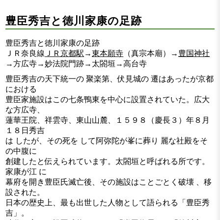
豊臣秀吉と徳川家康の足跡
豊臣秀吉と徳川家康の足跡
ＪＲ奈良線
ＪＲ京都駅
→
東本願寺
（真宗本廟）→
豊国神社
→方広寺→妙法院門跡→太閤垣→高台寺
豊臣秀吉の天下統一の 聚楽第、伏見城の 遷はあったが京都
における
豊臣家施設はこの七条鴨東を中心に設置されていた。広大
な方広寺、
蓮華王院、祥雲寺、東山山麓、１５９８（慶長３）年８月
１８日秀吉
は したが、その死を して阿弥陀が峯に葬り 麗な社殿をそ
の中腹に
創建したと伝えられています。太閤垣と呼ばれる所です。
家康が江 に
幕府を開き豊臣氏滅亡後、その施設はことごとく破壊 、移
設された。
日本の歴史上、最も出世した人物として語られる「豊臣秀
吉」。