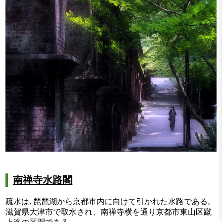
南禅寺水路閣
疏水は､琵琶湖から京都市内に向けて引かれた水路である。
滋賀県大津市で取水され、南禅寺横を通り京都市東山区蹴