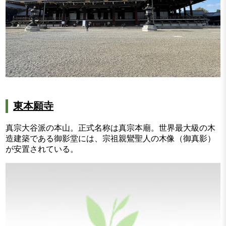
東本願寺
真宗大谷派の本山。正式名称は真宗本廟。世界最大級の木
造建築である御影堂には、宗祖親鸞聖人の木像（御真影）
が安置されている。