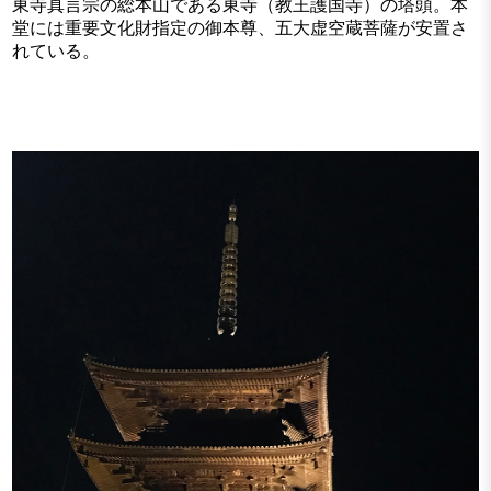
東寺真言宗の総本山である東寺（教王護国寺）の塔頭。本
堂には重要文化財指定の御本尊、五大虚空蔵菩薩が安置さ
れている。