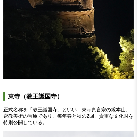
東寺（教王護国寺）
正式名称を「教王護国寺」といい、東寺真言宗の総本山。
密教美術の宝庫であり、毎年春と秋の2回、貴重な文化財を
特別公開している。