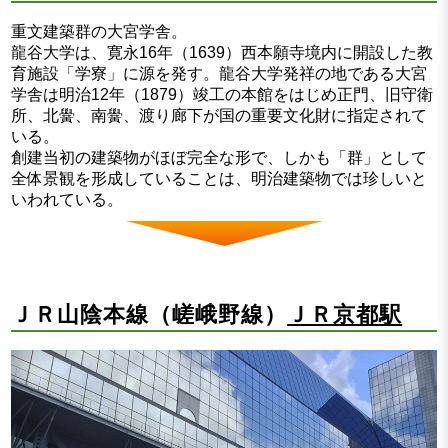
重文建築群の大宮学舎。
龍谷大学は、寛永16年（1639）西本願寺境内に開設した教
育施設「学寮」に源を発す。龍谷大学発祥の地である大宮
学舎は明治12年（1879）竣工の本館をはじめ正門、旧守衛
所、北黌、南黌、渡り廊下が国の重要文化財に指定されて
いる。
創建当初の建築物がほぼ完全な形で、しかも「群」として
全体景観を形成していることは、明治建築物では珍しいと
いわれている。
ＪＲ山陰本線（嵯峨野線）
ＪＲ京都駅