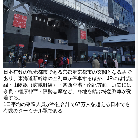
日本有数の観光都市である京都府京都市の玄関となる駅で
あり、東海道新幹線の全列車が停車するほか、JRには北陸
線・
山陰線（嵯峨野線）
・関西空港・南紀方面、近鉄には
奈良・橿原神宮・伊勢志摩など、各地を結ぶ特急列車が発
着する。
1日平均の乗降人員が各社合計で67万人を超える日本でも
有数のターミナル駅である。