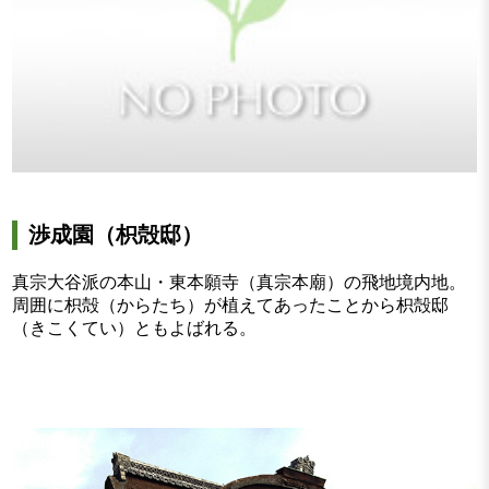
渉成園（枳殻邸）
真宗大谷派の本山・東本願寺（真宗本廟）の飛地境内地。
周囲に枳殻（からたち）が植えてあったことから枳殻邸
（きこくてい）ともよばれる。