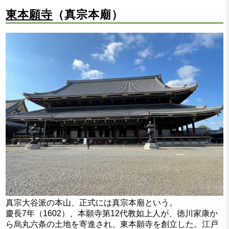
東本願寺
（真宗本廟）
真宗大谷派の本山、正式には真宗本廟という。
慶長7年（1602）、本願寺第12代教如上人が、徳川家康か
ら烏丸六条の土地を寄進され、東本願寺を創立した。江戸