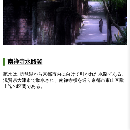
南禅寺水路閣
疏水は､琵琶湖から京都市内に向けて引かれた水路である。
滋賀県大津市で取水され、南禅寺横を通り京都市東山区蹴
上迄の区間である。