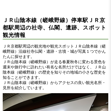
ＪＲ山陰本線（嵯峨野線）停車駅ＪＲ京
都駅周辺の社寺、仏閣、遺跡、スポット
観光情報
ＪＲ京都駅周辺の観光地や観光スポットＪＲ山陰本線（嵯
峨野線）沿線社寺仏閣・遺跡・古墳・城が写真１つでかん
たんに探せます。
ＪＲ山陰本線（嵯峨野線）が走る春夏秋冬に変わる景色を
週末や旅行中に訪れたい有名な名所だけではなく、ＪＲ山
陰本線（嵯峨野線）の歴史を知りその地域の小さな歴史を
知ることができます。
ＪＲ山陰本線（嵯峨野線）からアクセスの良い観光名所・
見所を紹介しています。