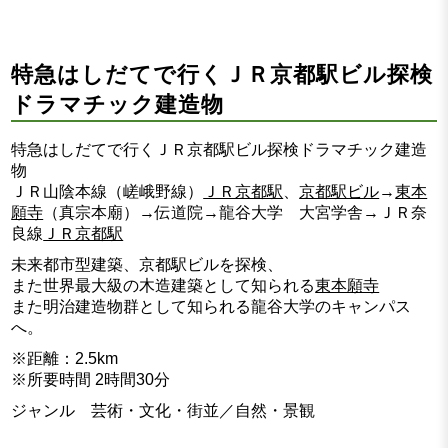
特急はしだてで行くＪＲ京都駅ビル探検
ドラマチック建造物
特急はしだてで行くＪＲ京都駅ビル探検ドラマチック建造
物
ＪＲ山陰本線（嵯峨野線）
ＪＲ京都駅
、
京都駅ビル
→
東本
願寺
（真宗本廟）→伝道院→龍谷大学 大宮学舎→ＪＲ奈
良線
ＪＲ京都駅
未来都市型建築、京都駅ビルを探検、
また世界最大級の木造建築として知られる
東本願寺
また明治建造物群として知られる龍谷大学のキャンパス
へ。
※距離：2.5km
※所要時間 2時間30分
ジャンル 芸術・文化・街並／自然・景観