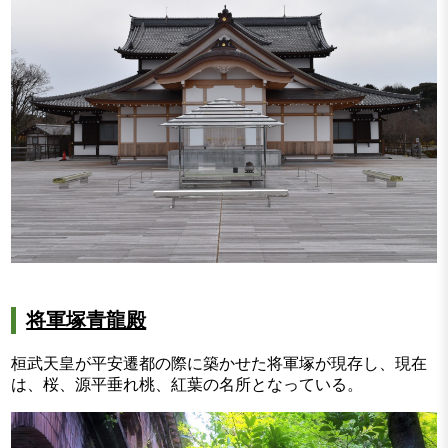
将軍塚青龍殿
桓武天皇が平安遷都の際に築かせた将軍塚が現存し、現在
は、桜、源平垂れ桃、紅葉の名所となっている。