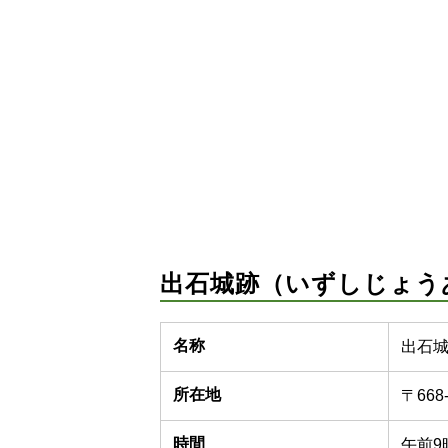
出石城跡（いずしじょう
名称
出石
所在地
〒66
時間
午前9