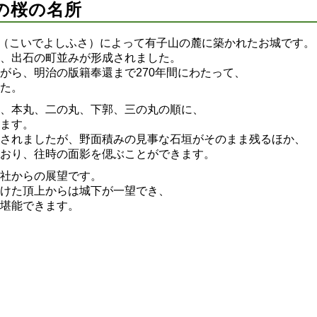
の桜の名所
吉英（こいでよしふさ）によって有子山の麓に築かれたお城です。
、出石の町並みが形成されました。
がら、明治の版籍奉還まで270年間にわたって、
た。
、本丸、二の丸、下郭、三の丸の順に、
ます。
されましたが、野面積みの見事な石垣がそのまま残るほか、
おり、往時の面影を偲ぶことができます。
社からの展望です。
けた頂上からは城下が一望でき、
堪能できます。