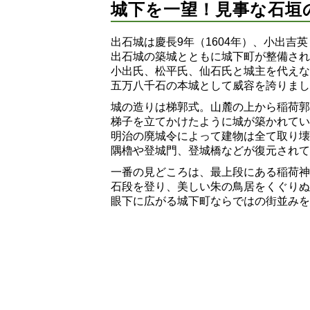
城下を一望！見事な石垣
出石城は慶長9年（1604年）、小出
出石城の築城とともに城下町が整備され
小出氏、松平氏、仙石氏と城主を代えな
五万八千石の本城として威容を誇りまし
城の造りは梯郭式。山麓の上から稲荷郭
梯子を立てかけたように城が築かれてい
明治の廃城令によって建物は全て取り壊
隅櫓や登城門、登城橋などが復元されて
一番の見どころは、最上段にある稲荷神
石段を登り、美しい朱の鳥居をくぐりぬ
眼下に広がる城下町ならではの街並みを