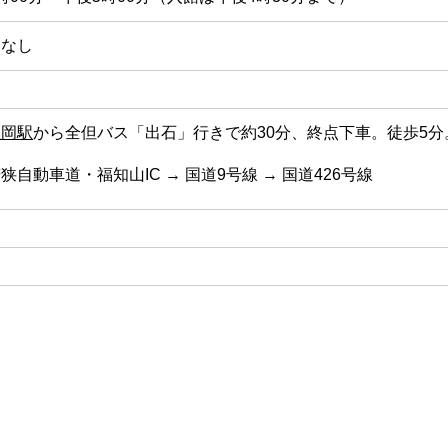
日なし
豊岡駅
から全但バス「出石」行きで約30分、終点下車。徒歩5分
狭自動車道・福知山IC → 国道9号線 → 国道426号線