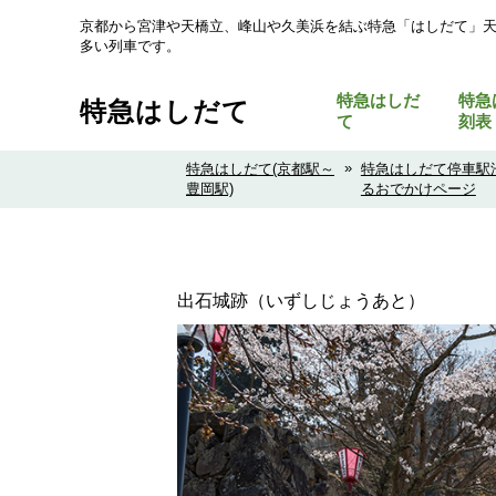
京都から宮津や天橋立、峰山や久美浜を結ぶ特急「はしだて」
多い列車です。
特急はしだ
特急
特急はしだて
て
刻表
»
特急はしだて(京都駅～
特急はしだて停車駅
豊岡駅)
るおでかけページ
出石城跡（いずしじょうあと）