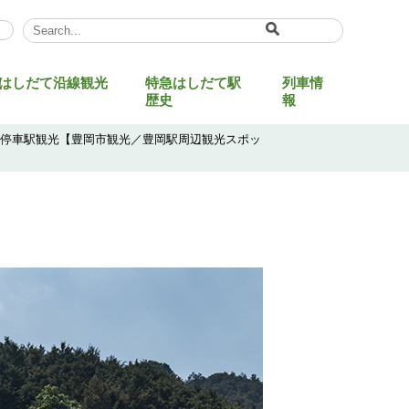
Select Language
▼
はしだて沿線観光
特急はしだて駅
列車情
歴史
報
て停車駅観光【豊岡市観光／豊岡駅周辺観光スポッ