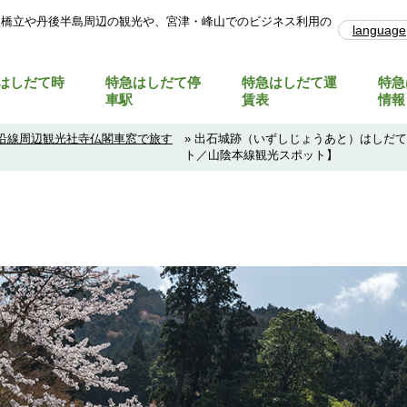
天橋立や丹後半島周辺の観光や、宮津・峰山でのビジネス利用の
language
はしだて時
特急はしだて停
特急はしだて運
特急
車駅
賃表
情報
沿線周辺観光社寺仏閣車窓で旅す
» 出石城跡（いずしじょうあと）はしだ
ト／山陰本線観光スポット】