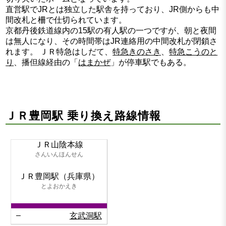
直営駅でJRとは独立した駅舎を持っており、JR側からも中
間改札と柵で仕切られています。
京都丹後鉄道線内の15駅の有人駅の一つですが、朝と夜間
は無人になり、その時間帯はJR連絡用の中間改札が閉鎖さ
れます。 ＪＲ特急はしだて、
特急きのさき
、
特急こうのと
り
、播但線経由の「
はまかぜ
」が停車駅でもある。
ＪＲ豊岡駅 乗り換え路線情報
ＪＲ山陰本線
さんいんほんせん
ＪＲ豊岡駅（兵庫県）
とよおかえき
–
玄武洞駅