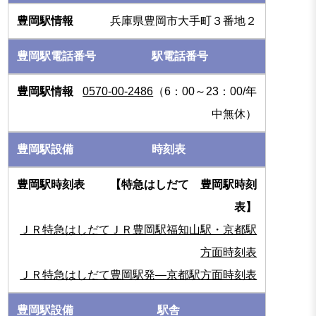
兵庫県豊岡市大手町３番地２
駅電話番号
0570-00-2486
（6：00～23：00/年
中無休）
時刻表
【特急はしだて 豊岡駅時刻
表】
ＪＲ特急はしだてＪＲ豊岡駅福知山駅・京都駅
方面時刻表
ＪＲ特急はしだて豊岡駅発―京都駅方面時刻表
駅舎