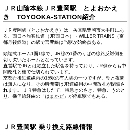
ＪＲ山陰本線ＪＲ豊岡駅 とよおかえ
き TOYOOKA-STATION紹介
ＪＲ豊岡駅（とよおかえき）は、兵庫県豊岡市大手町にあ
る、西日本旅客鉄道（JR西日本）・WILLER TRAINS（京
都丹後鉄道）の駅で宮豊線は当駅が始終点ある。
頭端式ホーム1面1線で、JR線の1番のりばの線路反対側を
切り欠いたホームとなっています。
直営駅でJRとは独立した駅舎を持っており、JR側からも中
間改札と柵で仕切られています。
京都丹後鉄道線内の15駅の有人駅の一つですが、朝と夜間
は無人になり、その時間帯はJR連絡用の中間改札が閉鎖さ
れます。 ＪＲ特急はしだて、
特急きのさき
、
特急こうのと
り
、播但線経由の「
はまかぜ
」が停車駅でもある。
ＪＲ豊岡駅 乗り換え路線情報