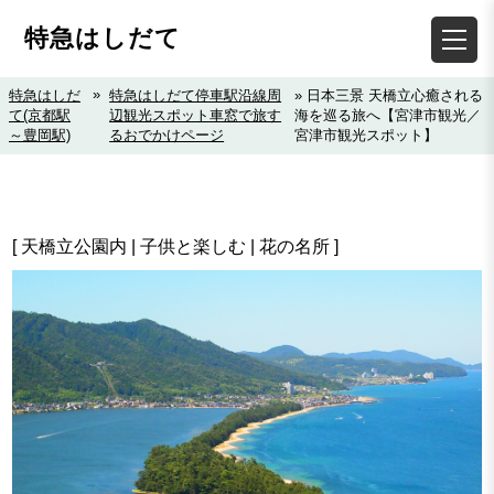
特急はしだて
»
特急はしだ
特急はしだて停車駅沿線周
» 日本三景 天橋立心癒される
て(京都駅
辺観光スポット車窓で旅す
海を巡る旅へ【宮津市観光／
～豊岡駅)
るおでかけページ
宮津市観光スポット】
[ 天橋立公園内 | 子供と楽しむ | 花の名所 ]