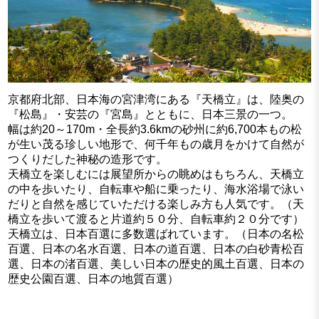
京都府北部、日本海の宮津湾にある『天橋立』は、陸奥の
『松島』・安芸の『宮島』とともに、日本三景の一つ。
幅は約20～170m・全長約3.6kmの砂州に約6,700本もの松
が生い茂る珍しい地形で、何千年もの歳月をかけて自然が
つくりだした神秘の造形です。
天橋立を楽しむには展望所からの眺めはもちろん、天橋立
の中を歩いたり、自転車や船に乗ったり、海水浴場で泳い
だりと自然を感じていただける楽しみ方も人気です。（天
橋立を歩いて渡ると片道約５０分、自転車約２０分です）
天橋立は、日本百選に多数選ばれています。（日本の名松
百選、日本の名水百選、日本の道百選、日本の白砂青松百
選、日本の渚百選、美しい日本の歴史的風土百選、日本の
歴史公園百選、日本の地質百選）