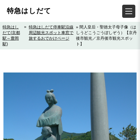
特急はしだて
»
特急はし
特急はしだて停車駅沿線
» 間人皇后・聖徳太子母子像（は
だて(京都
周辺観光スポット車窓で
しうどこうごうぼしぞう）【京丹
駅～豊岡
旅するおでかけページ
後市観光／京丹後市観光スポッ
駅)
ト】