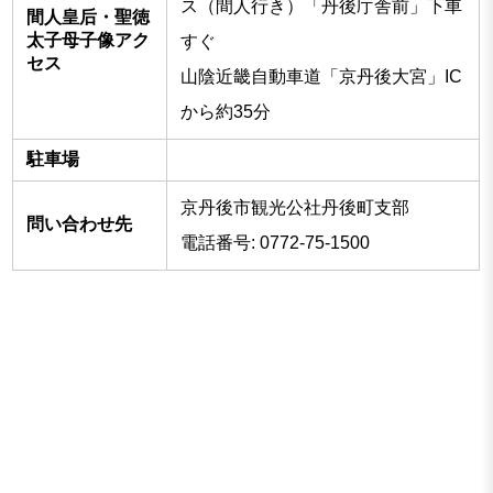
ス（間人行き）「丹後庁舎前」下車
間人皇后・聖徳
太子母子像アク
すぐ
セス
山陰近畿自動車道「京丹後大宮」IC
から約35分
駐車場
京丹後市観光公社丹後町支部
問い合わせ先
電話番号: 0772-75-1500