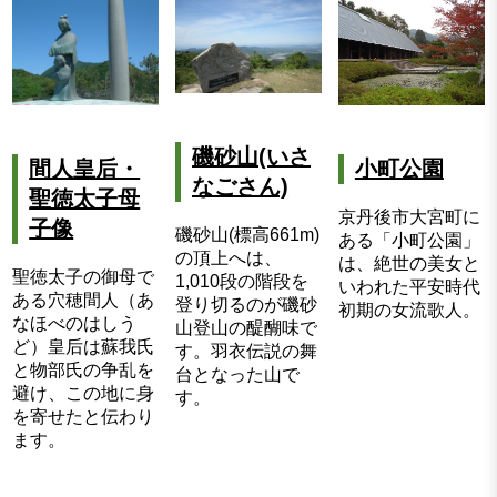
磯砂山(いさ
間人皇后・
小町公園
なごさん)
聖徳太子母
京丹後市大宮町に
子像
磯砂山(標高661m)
ある「小町公園」
の頂上へは、
は、絶世の美女と
聖徳太子の御母で
1,010段の階段を
いわれた平安時代
ある穴穂間人（あ
登り切るのが磯砂
初期の女流歌人。
なほべのはしう
山登山の醍醐味で
ど）皇后は蘇我氏
す。羽衣伝説の舞
と物部氏の争乱を
台となった山で
避け、この地に身
す。
を寄せたと伝わり
ます。