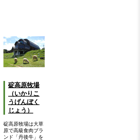
碇高原牧場
（いかりこ
うげんぼく
じょう）
碇高原牧場は大草
原で高級食肉ブラ
ンド「丹後牛」を