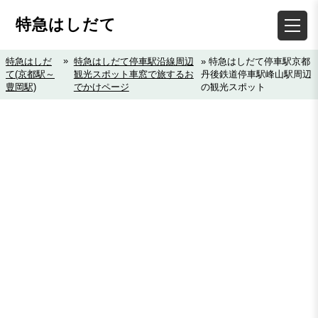
特急はしだて
»
特急はしだ
特急はしだて停車駅沿線周辺
» 特急はしだて停車駅京都
て(京都駅～
観光スポット車窓で旅するお
丹後鉄道停車駅峰山駅周辺
豊岡駅)
でかけページ
の観光スポット