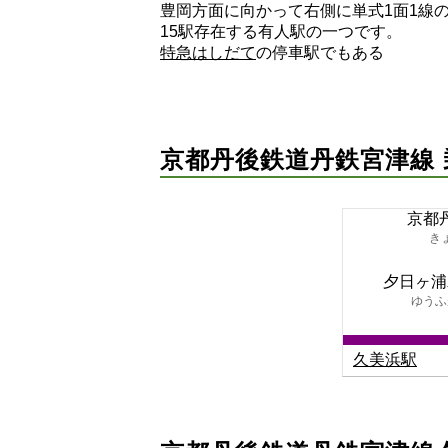
豊岡方面に向かって右側に単式1面1線
15駅存在する有人駅の一つです。
特急はしだて
の停車駅でもある
京都丹後鉄道丹鉄宮津線
京都
き
夕日ヶ浦
ゆうふ
久美浜駅