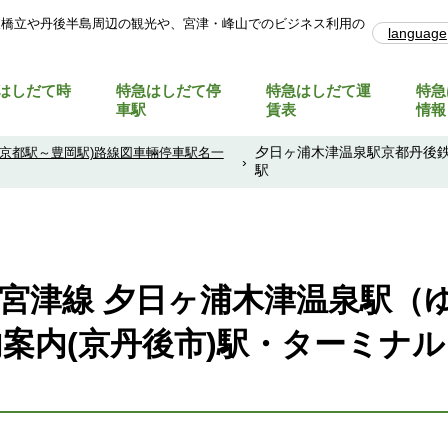
天橋立や丹後半島周辺の観光や、宮津・峰山でのビジネス利用の
language
はしだて時
特急はしだて停
特急はしだて運
特急
車駅
賃表
情報
夕日ヶ浦木津温泉駅京都丹後
(京都駅～豊岡駅)路線図車輛停車駅名一
›
駅
宮津線 夕日ヶ浦木津温泉駅（
案内(京丹後市)駅・ターミナ