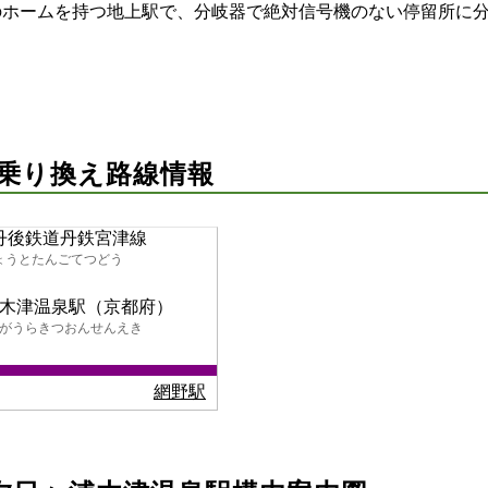
のホームを持つ地上駅で、分岐器で絶対信号機のない停留所に
 乗り換え路線情報
丹後鉄道丹鉄宮津線
ょうとたんごてつどう
木津温泉駅（京都府）
がうらきつおんせんえき
網野駅