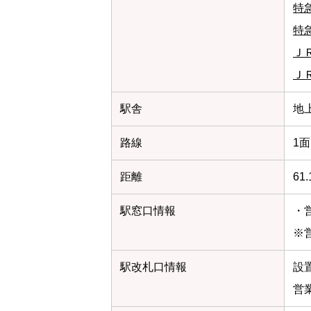
特
特
Ｊ
Ｊ
駅舎
地
路線
1面
距離
61
駅窓口情報
・営
※
駅改札口情報
設
営