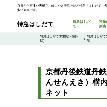
京都から宮津や天橋立、峰山や久美浜を結ぶ特急「はしだて」
多い列車です。
特急はしだ
特急
特急はしだて
て
刻表
特急はしだて(京都駅～豊岡
特急はしだて
›
駅)
覧
京都丹後鉄道丹鉄
んせんえき）構内
ネット