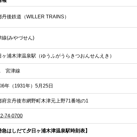
情報
丹後鉄道（WILLER TRAINS）
津線(みやづせん)
日ヶ浦木津温泉駅（ゆうふがうらきつおんせんえき）
21 宮津線
6年（1931年）5月25日
都府京丹後市網野町木津元上野71番地の1
2-74-0700
特急はしだて夕日ヶ浦木津温泉駅時刻表】