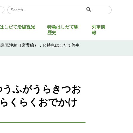
Select Language
▼
はしだて沿線観光
特急はしだて駅
列車情
歴史
報
鉄道宮津線（宮豊線）ＪＲ特急はしだて停車
ゆうふがうらきつお
ルらくらくおでかけ