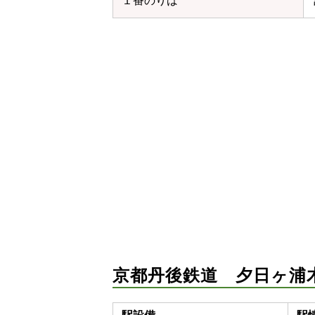
１番のりば
京都丹後鉄道 夕日ヶ浦