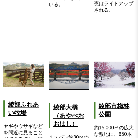
夜はライトアップ
いる。
される。
綾部ふれあ
綾部市梅林
綾部大橋
い牧場
公園
（あやべお
おはし）
ヤギやウサギなど
約15,000㎡の広大
を間近に見ること
な敷地に、650本
１スパン約30ｍの