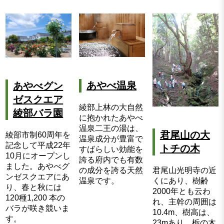
あやべ温泉
あやべグン
ゼスクエア
綾部上林の大自然
綾部バラ園
に抱かれたあやべ
温泉二王の湯は、
君尾山の大
綾部市制60周年を
温泉成分が豊富で
記念して平成22年
トチの木
すばらしい効能を
10月にオープンし
誇る府内でも有数
ました。あやべグ
君尾山光明寺の近
の成分を誇る天然
ンゼスクエアにあ
くにあり、樹齢
温泉です。
り、春と秋には
2000年とも云わ
120種1,200 本の
れ、主幹の周囲は
バラが咲き競いま
10.4m、樹高は、
す。
23mあり、栃の木