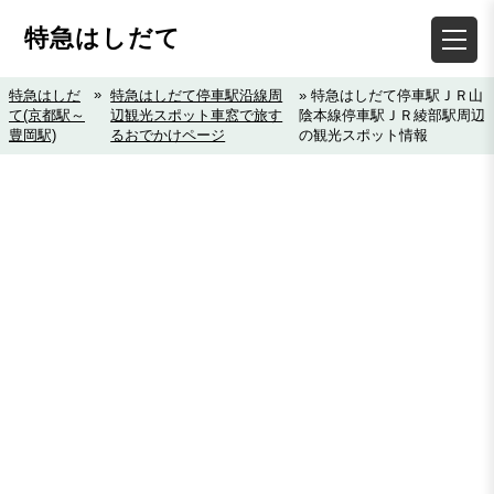
特急はしだて
»
特急はしだ
特急はしだて停車駅沿線周
» 特急はしだて停車駅ＪＲ山
て(京都駅～
辺観光スポット車窓で旅す
陰本線停車駅ＪＲ綾部駅周辺
豊岡駅)
るおでかけページ
の観光スポット情報