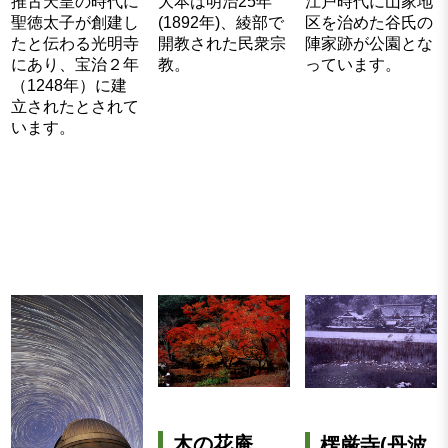
大本は明治25年
推古天皇の時代に
江戸時代に山家地
(1892年)、綾部で
聖徳太子が創建し
区を治めた谷氏の
開教された民衆宗
たと伝わる光明寺
陣家跡が公園とな
教。
にあり、宝治２年
っています。
（1248年）に建
立されたとされて
います。
木の花庵
楞厳寺(丹波