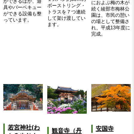
ができるほか、遊
におよぶ梅の木が
ボーストリング・
具やバーベキュー
続く綾部市梅林公
トラスを７つ連続
ができる設備も整
園は、市民の憩い
して架け渡してい
っています。
の場として整備さ
ます。
れ、平成13年度に
完成。
若宮神社(わ
安国寺
観音寺（丹