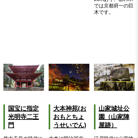
では京都府一の巨
木です。
大本神苑(お
国宝に指定
山家城址公
おもとちょ
光明寺二王
園（山家陣
うせいでん)
門
屋跡）