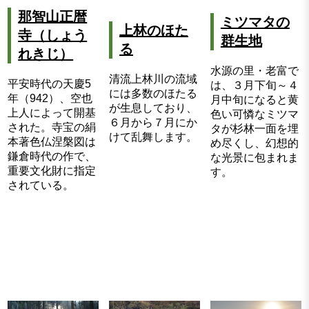
那智山正暦
ミツマタの
上林のほた
寺（しょう
群生地
る
れきじ）
水源の里・老富で
清流上林川の流域
平安時代の天慶5
は、３月下旬～４
には多数のほたる
年（942）、空也
月中旬になると黄
が生息しており、
上人によって開基
色い可憐なミツマ
６月から７月にか
された。寺宝の絹
タが杉林一面を埋
けて乱舞します。
本著色仏涅槃図は
め尽くし、幻想的
鎌倉時代の作で、
な光景に包まれま
重要文化財に指定
す。
されている。