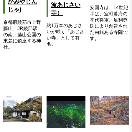
かみやじん
波あじさい
安国寺は、14世紀
じゃ)
寺）
半ば、室町幕府の
初代将軍、足利尊
京都府綾部市上野
約1万本のあじさ
氏により創建され
藤山、JR綾部駅
いが咲く「あじさ
た由緒ある寺院で
の南、藤山公園の
い寺」として有
す。
東麓に鎮座する神
名。
社。