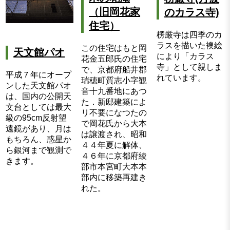
（旧岡花家
のカラス寺)
住宅）
楞厳寺は四季のカ
ラスを描いた襖絵
この住宅はもと岡
天文館パオ
により「カラス
花金五郎氏の住宅
寺」として親しま
で、京都府船井郡
平成７年にオープ
れています。
瑞穂町質志小字観
ンした天文館パオ
音十九番地にあつ
は、国内の公開天
た．新邸建築によ
文台としては最大
リ不要になつたの
級の95cm反射望
で岡花氏から大本
遠鏡があり、月は
は譲渡され、昭和
もちろん、惑星か
４４年夏に解体、
ら銀河まで観測で
４６年に京都府綾
きます。
部市本宮町大本本
部内に移築再建き
れた。