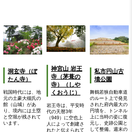
神宮山 岩王
洞玄寺（ぼ
私市円山古
寺（茅葺の
たん寺）
墳公園
寺）（しや
くおうじ）
戦国時代には、地
舞鶴若狭自動車道
元の土豪大槻氏の
のルート上で発見
館（山城）があ
された府内最大の
岩王寺は、平安時
り、境内には土塁
円墳を、トンネル
代の天暦3年
と空堀が残されて
上に当時の姿に復
（949）に空也上
います。
元し、史跡公園と
人によって創建さ
して整備。週末の
れたと伝えられて