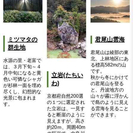
ミツマタの
君尾山雲海
群生地
君尾山は綾部の東
北、上林地区にあ
水源の里・老富で
る標高582mの山
は、３月下旬～４
です。
月中旬になると黄
立岩(たちい
秋から冬にかけて
色い可憐なシャガ
わ)
の君尾山を登る
が杉林一面を埋め
と、丹波地方の
尽くし、幻想的な
京都府自然200選
山々が霧に浮かん
光景に包まれま
の１つに選定され
で島のように見え
す。
た立岩は、一見す
る雲海を見ること
ると断崖のように
ができます。
見えますが、高さ
約20ｍ、周囲40m