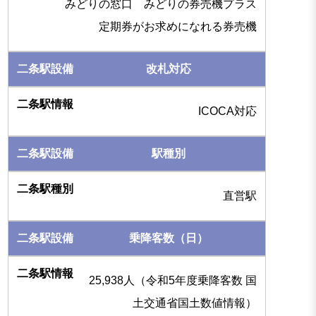
みどりの窓口 みどりの券売機プラス
定期券がお求めになれる券売機
改札対応
ICOCA対応
駅種別
直営駅
乗降客数（日）
25,938人（令和5年度乗降客数 国
土交通省国土数値情報）