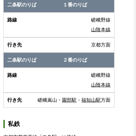
１番のりば
嵯峨野線
山陰本線
京都方面
２番のりば
嵯峨野線
山陰本線
嵯峨嵐山・
園部駅
・
福知山駅
方面
私鉄