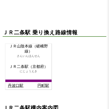
ＪＲ二条駅 乗り換え路線情報
ＪＲ山陰本線（嵯峨野
線）
さんいんほんせん
ＪＲ二条駅（京都府）
にじょうえき
丹波口駅
円町駅
ＪＲ二条駅構内案内図