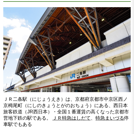
ＪＲ二条駅（にじょうえき）は、京都府京都市中京区西ノ
京栂尾町（にしのきょうとがのおちょう）にある、西日本
旅客鉄道（JR西日本）・全国１番運賃の高くなった京都市
営地下鉄の駅である。
ＪＲ特急はしだて
、
特急まいづる
停
車駅でもある