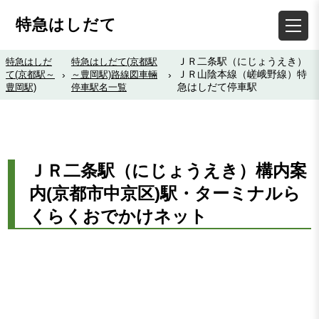
特急はしだて
ＪＲ二条駅（にじょうえき）
特急はしだ
特急はしだて(京都駅
ＪＲ山陰本線（嵯峨野線）特
て(京都駅～
›
～豊岡駅)路線図車輛
›
急はしだて停車駅
豊岡駅)
停車駅名一覧
ＪＲ二条駅（にじょうえき）構内案
内(京都市中京区)駅・ターミナルら
くらくおでかけネット