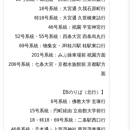
18号系統：大宮通 久我石原町行
特18号系統：大宮通 久世橋東詰行
46号系統：祇園 平安神宮行
52号系統・55号系統：四条大宮 四条烏丸行
69号系統：物集女・JR桂川駅 桂駅東口行
201号系統：みぶ操車場前 祇園方面
206号系統：七条大宮・京都水族館前 京都駅方
面
【Bのりば（北行）】
6号系統：佛教大学 玄琢行
15号系統：円町経由 立命館大学前行
18・特18・69号系統：二条駅西口行
46号系統：千本通・上賀茂神社 西賀茂車庫行