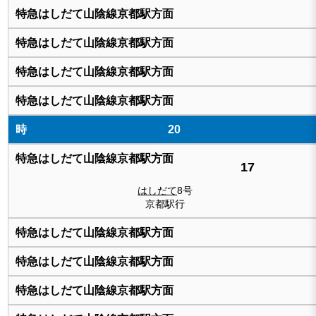
20
17
はしだて
8号
京都駅行