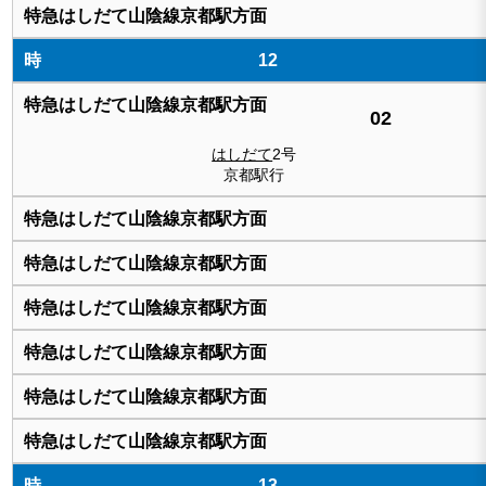
12
02
はしだて
2号
京都駅行
13