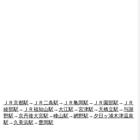
ＪＲ京都駅
→
ＪＲ二条駅
→
ＪＲ亀岡駅
→
ＪＲ園部駅
→
ＪＲ
綾部駅
→
ＪＲ福知山駅
→
大江駅
→
宮津駅
→
天橋立駅
→
与謝
野駅
→
京丹後大宮駅
→
峰山駅
→
網野駅
→
夕日ヶ浦木津温泉
駅
→
久美浜駅
→
豊岡駅